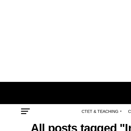
CTET & TEACHING
C
All posts tagged "