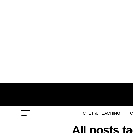
CTET & TEACHING
C
All posts t