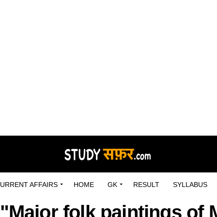
URRENT AFFAIRS
HOME
GK
RESULT
SYLLABUS
 "Major folk paintings o