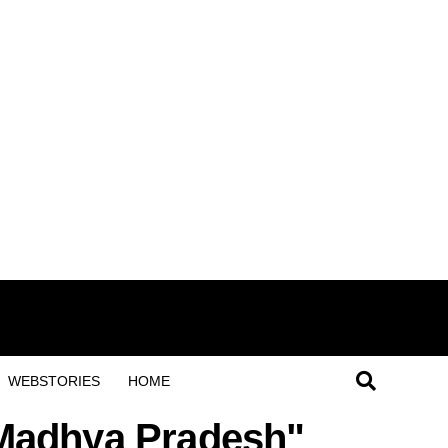
WEBSTORIES
HOME
f Madhya Pradesh"