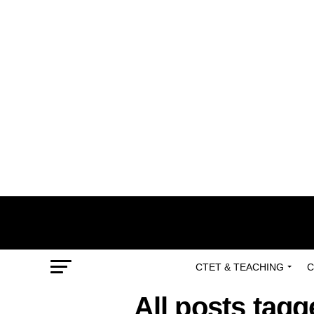
CTET & TEACHING
C
All posts tag