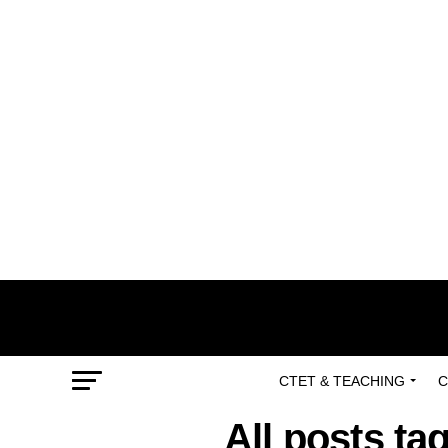
CTET & TEACHING
C
All posts ta