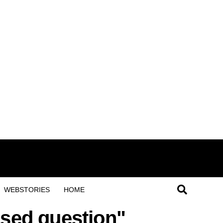
WEBSTORIES
HOME
ased question"