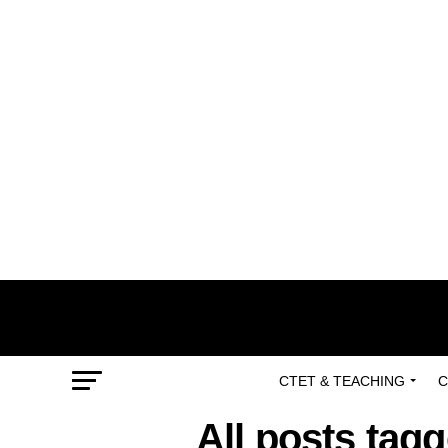
CTET & TEACHING
C
All posts tag