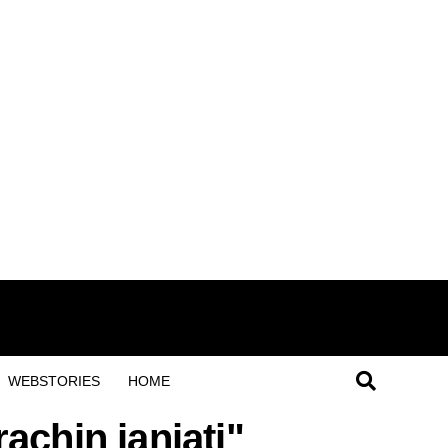
WEBSTORIES
HOME
achin janjati"