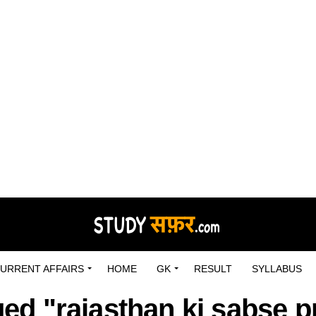
URRENT AFFAIRS
HOME
GK
RESULT
SYLLABUS
ged "rajasthan ki sabse pr