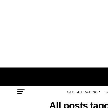
CTET & TEACHING
C
All posts tag