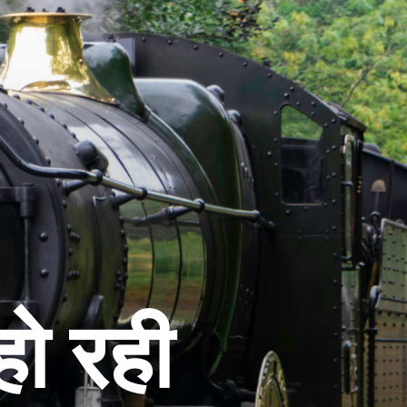
अगले माह से शुरू हो रही 