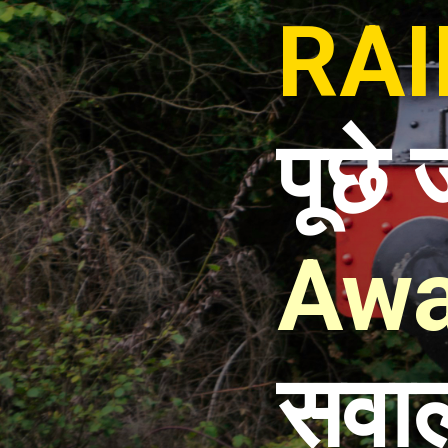
RAIL
पूछे 
Awa
सवा