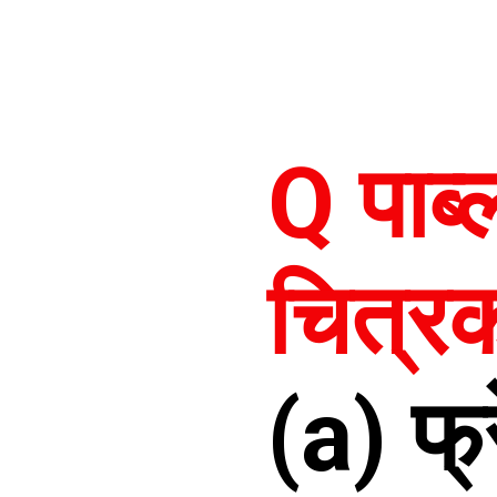
Q पाब्
चित्रक
(a) फ्र