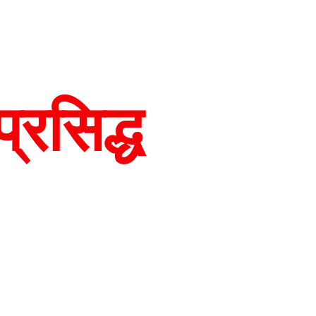
रसिद्ध 