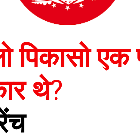
लो पिकासो एक प्
ार थे
?
ेंच