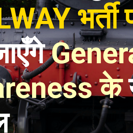
WAY भर्ती पर
जाएँगे 
Genera
reness के
 
ल 