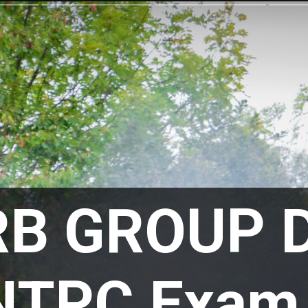
B GROUP D
NTPC Exam 