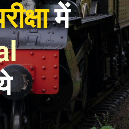
ीक्षा
 में 
l 
ये 