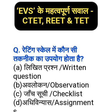
‘EVS’ के महत्वपूर्ण सवाल - 
CTET, REET & TET
Q. रेटिंग स्केल में कौन सी 
तकनीक का उपयोग होता है?
(a) लिखित प्रश्न /Written 
question

(b)अवलोकन/Observation

(c) जाँच सूची /Checklist

(d)अधिविन्यास/Assignment