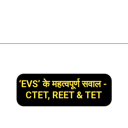
‘EVS’ के महत्वपूर्ण सवाल - 
CTET, REET & TET