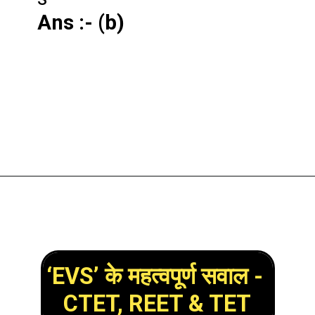
Ans :- (b)
‘EVS’ के महत्वपूर्ण सवाल - 
CTET, REET & TET