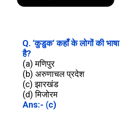
Q. ‘कुडुक’ कहाँ के लोगों की भाषा 
है?
(a) मणिपुर

(b) अरुणाचल प्रदेश

(c) झारखंड

Ans:- (c)