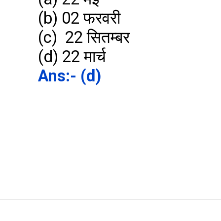
(b) 02 फरवरी

(c)  22 सितम्बर

Ans:- (d)