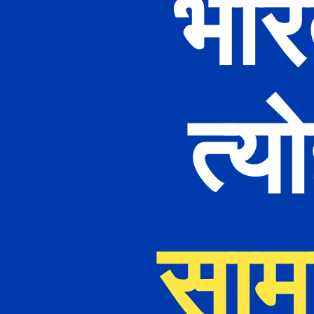
भार
त्यो
साम