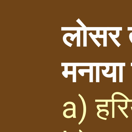
लोसर त्
मनाया 
a) हरि