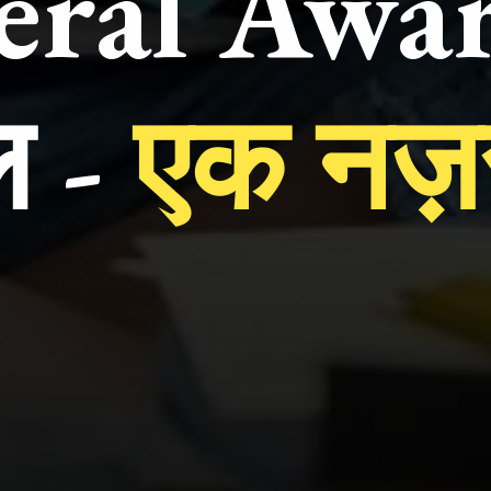
ral Awar
 - 
एक नज़र 