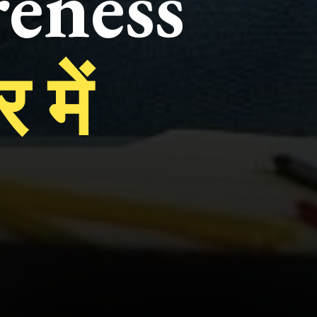
eness 
में 