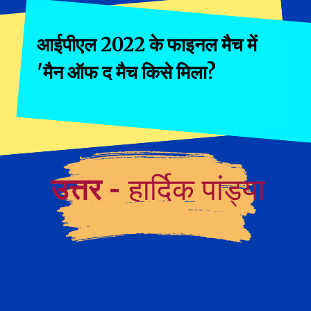
आईपीएल 2022 के फाइनल मैच में
'मैन ऑफ द मैच किसे मिला?
उत्तर -
हार्दिक पांड्या