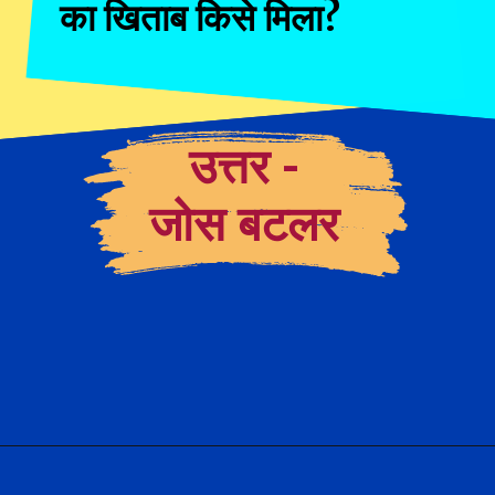
का खिताब किसे मिला?
उत्तर -
जोस बटलर