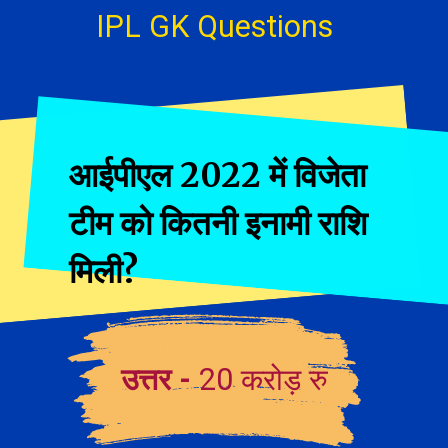
IPL GK Questions
आईपीएल 2022 में विजेता
टीम को कितनी इनामी राशि
मिली?
उत्तर -
20 करोड़ रु