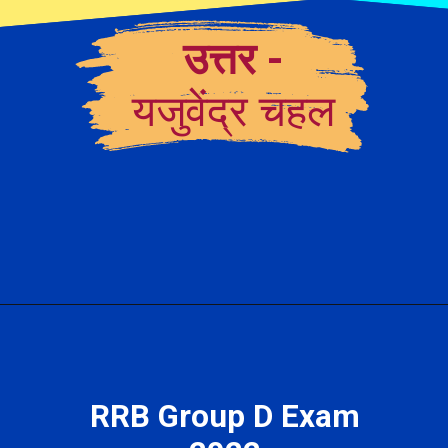
उत्तर
-
यजुवेंद्र चहल
RRB Group D Exam