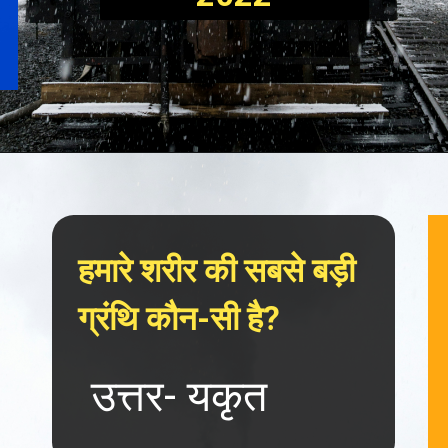
हमारे शरीर की सबसे बड़ी 
ग्रंथि कौन-सी है?
उत्तर- यकृत