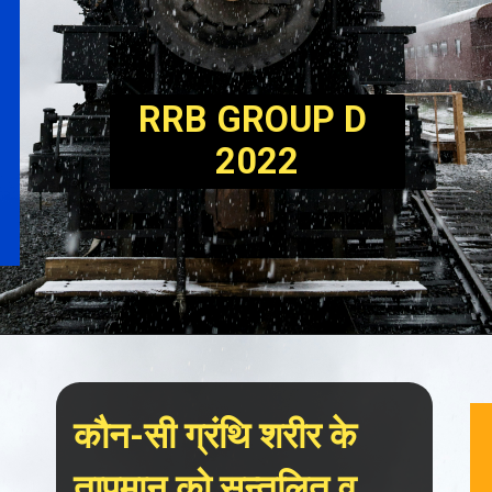
RRB GROUP D 
2022
कौन-सी ग्रंथि शरीर के 
तापमान को सन्तुलित व 