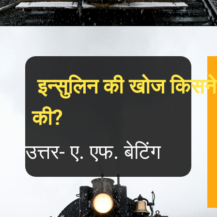
 इन्सुलिन की खोज किसने 
की?
उत्तर- ए. एफ. बेटिंग