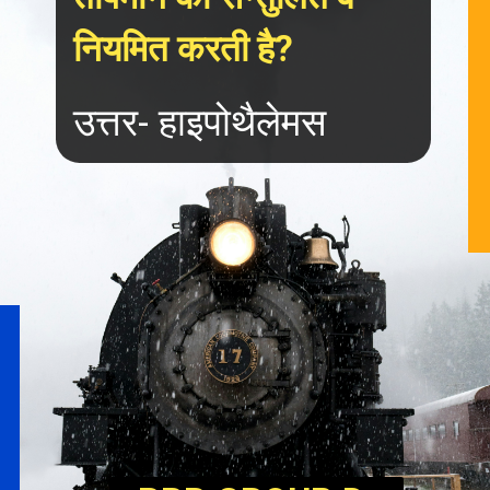
नियमित करती है?
उत्तर- हाइपोथैलेमस