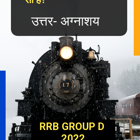
उत्तर- अग्नाशय
RRB GROUP D 
2022