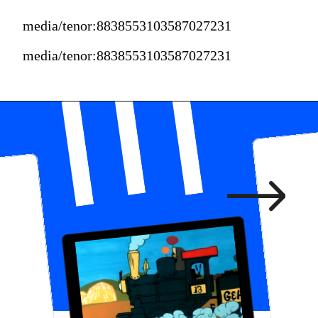
media/tenor:8838553103587027231
media/tenor:8838553103587027231