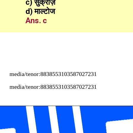
c) सुक्रोज़
d) माल्टोज
Ans. c
media/tenor:8838553103587027231
media/tenor:8838553103587027231