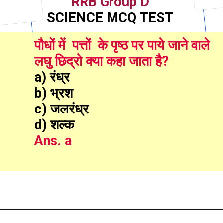
RRB Group D
SCIENCE MCQ TEST
पौधों में  पत्तों  के पृष्ठ पर पाये जाने वाले  
लघु छिद्रो क्या कहा जाता है?
a) रंध्र
b) भ्रश
c) जलरंध्र
d) शल्क
Ans. a