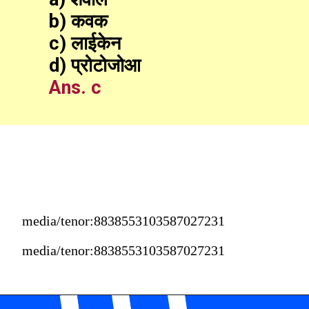
b) कवक
c) लाईकेन
d) प्रोटोजोआ
Ans. c
media/tenor:8838553103587027231
media/tenor:8838553103587027231