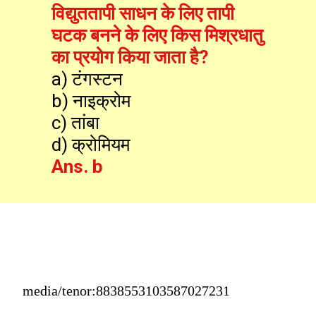
विद्युततापी साधन के लिए तापी 
घटक बनने के लिए किस मिश्रधातु 
का प्रयोग किया जाता है?
a) टंगस्टन

b) नाइक्रोम

c) तांबा

Ans. b
media/tenor:8838553103587027231