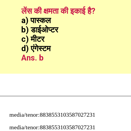
लेंस की क्षमता की इकाई है?
a) पास्कल
b) डाईओप्टर
c) मीटर
d) एंगेस्टम
Ans. b
media/tenor:8838553103587027231
media/tenor:8838553103587027231