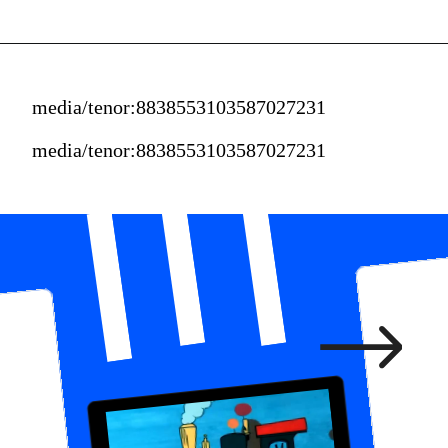
media/tenor:8838553103587027231
media/tenor:8838553103587027231