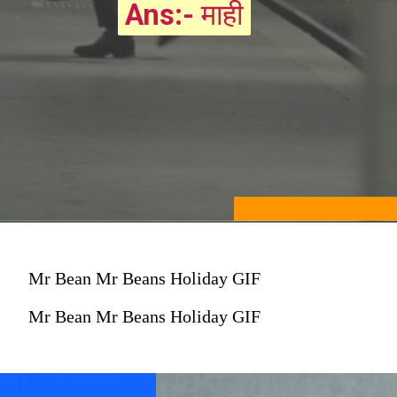
Ans:-
Ans:-
माही
माही
Mr Bean Mr Beans Holiday GIF
Mr Bean Mr Beans Holiday GIF