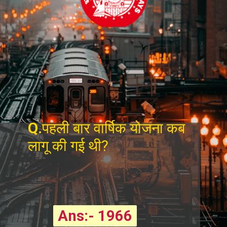
Q.
पहली बार वार्षिक योजना कब
लागू की गई थी?
Ans:- 1966
Ans:- 1966