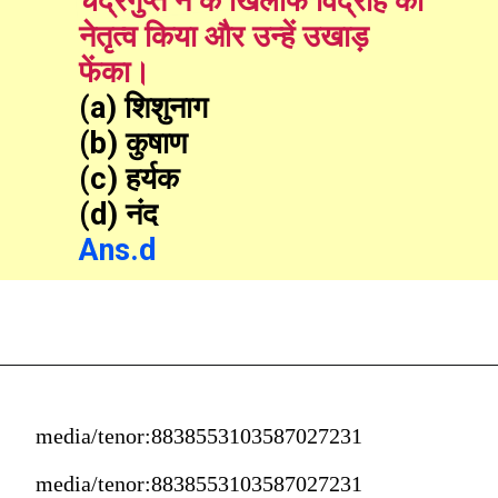
चंद्रगुप्त ने के खिलाफ विद्रोह का 
नेतृत्व किया और उन्हें उखाड़ 
फेंका।
(a) शिशुनाग
(b) कुषाण
(c) हर्यक
(d) नंद
Ans.d
media/tenor:8838553103587027231
media/tenor:8838553103587027231