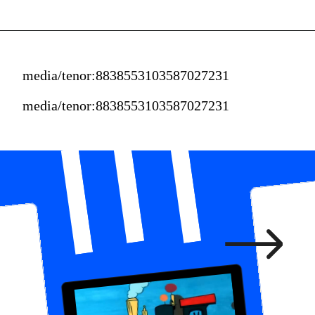
media/tenor:8838553103587027231
media/tenor:8838553103587027231