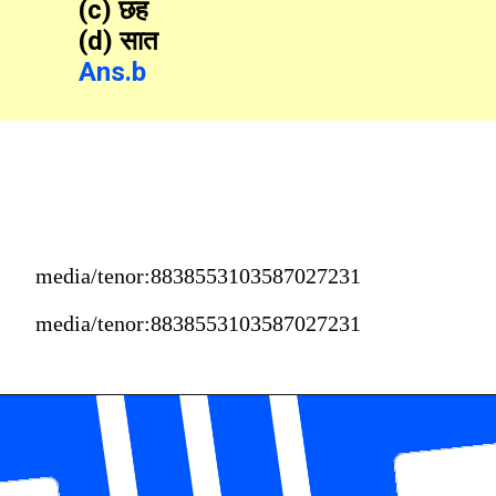
(c) छह
(d) सात
Ans.b
media/tenor:8838553103587027231
media/tenor:8838553103587027231