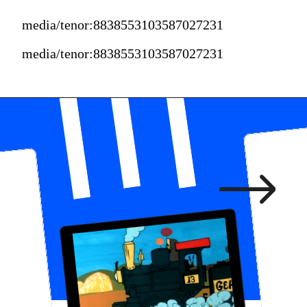
media/tenor:8838553103587027231
media/tenor:8838553103587027231