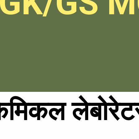
GK/GS 
ेमिकल लेबोरेटर