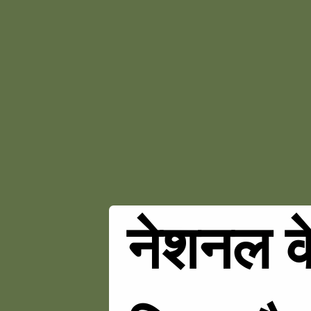
नेशनल क