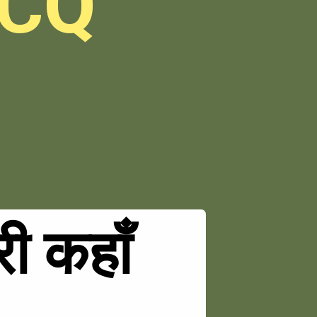
MCQ
ी कहाँ