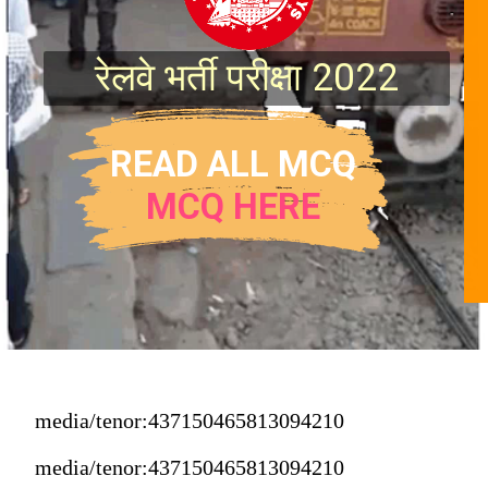
रेलवे भर्ती परीक्षा 2022
READ ALL MCQ
MCQ HERE
media/tenor:437150465813094210
media/tenor:437150465813094210