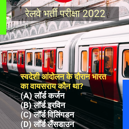
रेलवे भर्ती परीक्षा 2022
स्वदेशी आंदोलन के दौरान भारत 
का वायसराय कौन था?
(A) लॉर्ड कर्जन
(B) लॉर्ड इरविन
(C) लॉर्ड विलिंगडन
(D) लॉर्ड लैंसडाउन