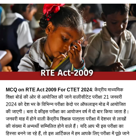
सकता है | / A bird builds its nest at the top of the tree. It
can be a bird.
(a) शकरखोरा / sugar cane
(b) कलचिडी / Kalchidi
(c) कौआ /Crow
(d) फाखता /
Ans-c
MCQ on RTE Act 2009 For CTET 2024
: केंद्रीय माध्यमिक
Q.2 निम्नलिखित में से कौन-सा पक्षी कैक्टस पोधे के कॉटों के बीच अपना
शिक्षा बोर्ड की ओर से आयोजित की जाने वालीसीटेट परीक्षा 21 जनवरी
घोंसला बनाता है ?
2024 को देश भर के विभिन्न परीक्षा केदो पर ऑफलाइन मोड में आयोजित
की जाएगी। बता दे कीइस परीक्षा का आयोजन वर्ष में दो बार किया जाता है।
(a) फाख्ता
जनवरी माह में होने वाली केंद्रीय शिक्षक पात्रता परीक्षा में देशभर से लाखों
की संख्या में अभ्यर्थी सम्मिलित होने वाले हैं। यदि आप भी इस परीक्षा का
(b) शकरखोरा
हिस्सा बनने जा रहे हैं, तो इस आर्टिकल में हम आपके लिए परीक्षा में पूछे जाने