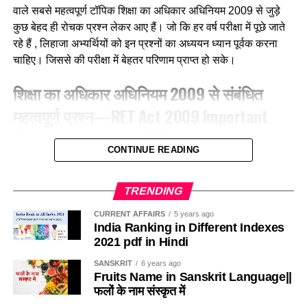
(c) बया
वाले सबसे महत्वपूर्ण टॉपिक शिक्षा का अधिकार अधिनियम 2009 से जुड़े
कुछ बेहद ही रोचक प्रश्न लेकर आए हैं। जो कि हर वर्ष परीक्षा में पूछे जाते
(d) कलचिडी
रहे हैं , लिहाजा अभ्यर्थियों को इन प्रश्नों का अध्ययन ध्यान पूर्वक करना
चाहिए। जिससे की परीक्षा में बेहतर परिणाम प्राप्त हो सके।
Ans-b
शिक्षा का अधिकार अधिनियम 2009 से संबंधित
Q.3 ग्रामीण क्षेत्रों में, गाय के गोबर में मिट्टी के घरों की दीवारों और फर्श
महत्वपूर्ण प्रश्न—RET Act 2009 Important
को लीपा जाना हैं उन्हें
MCQ Questions For CTET Exam
(a) फर्श को प्रकृतिक रंग देने के लिए
CONTINUE READING
1. RTE 2009 की किस धारा के अनुसार सरकारी विद्यालयों में कुल
(b) कीड़ो को दूर रखने के लिए
स्वीकृत पदों में से 20% से अधिक खाली नहीं होंगे?According to
TRENDING
which section of RTE-2009, not more than 20% of the
(c) चिकना और माफ बनाने के लिए
sanctioned posts in government schools will be
CURRENT AFFAIRS
5 years ago
India Ranking in Different Indexes
vacant?
(d) खुरदरा बनाकर घर्षण बढाने के लिए
2021 pdf in Hindi
(a) धारा-26
SANSKRIT
6 years ago
Ans-b
Fruits Name in Sanskrit Language||
फलों के नाम संस्कृत में
(b) धारा-27
Q.4 निम्नलिखित में से कौन-सा कीट मधुमक्खीयाँ की भाँती कॉलोनी (बस्ती)