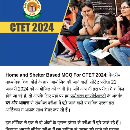
डाउनलोड करें आंसर-की
Step:1 CBSE CTET उत्तर कुंजी डाउनलोड करने के लिए, सबसे पहले
आपको आधिकारिक वेबसाइट ctet.nic.in पर जाना होगा
Step:2 अब वेबसाइट पर दिखाई दे रहे
CTET Answer Key 2024
विकल्प पर क्लिक करें।
Step:3 अब आपको एप्लीकेशन नंबर और जन्म की तारीख दर्ज करके
लॉगिन करना होगा इसके बाद Asnswer Key स्क्रीन पर प्रदर्शित हो
जाएगी।
Home and Shelter Based MCQ For CTET 2024:
केंद्रीय
माध्यमिक शिक्षा बोर्ड के द्वारा आयोजित की जाने वाली सीटेट परीक्षा 21
जनवरी 2024 को आयोजित की जानी है। यदि आप भी इस परीक्षा में शामिल
होने जा रहे हैं, तो आपके लिए यहां पर हम
पर्यावरण एनसीईआरटी
के अंतर्गत
घर और आवास
से संबंधित परीक्षा में पूछे जाने वाले संभावित प्रश्न इस
आर्टिकल में आपके साथ शेयर कर रहे हैं।
इस टॉपिक से एक से दो अंकों के प्रश्न हमेशा से परीक्षा में पूछे जाते रहे हैं।
लिहाजा आगामी सीटेट परीक्षा में इस टॉपिक से प्रश्न पूछे जाने की प्रबल