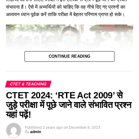
संभावना है। ऐसे में अभ्यर्थियों को चाहिए कि वह नीचे दिए गए प्रश्नों का
अध्ययन ध्यान पूर्वक करें ताकि परीक्षा में बेहतर परिणाम प्राप्त हो सके।
CONTINUE READING
CTET & TEACHING
CTET 2024: ‘RTE Act 2009’ से
पर्यावरण के अंतर्गत घर और आवाज से जुड़े महत्वपूर्ण
जुड़े परीक्षा में पूछे जाने वाले संभावित प्रश्न
प्रश्न—Home and Shelter Based Important
यहां पढ़ें!
MCQ For CTET Exam 2024
Published
3 years ago
on
December 8, 2023
By
admin
Q.1 कोई पक्षी पेड़ की ऊँची डाल पर अपना घोंसला बनाता है। यह पक्षी हो