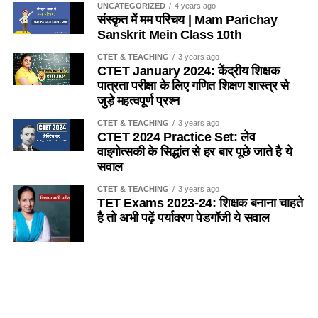
में एक साथ नहीं रहता है ? / Which of the following insects
UNCATEGORIZED
4 years ago
(c) धारा-28
संस्कृत में मम परिचय | Mam Parichay
does not live together in a colony (colony) like bees?
Sanskrit Mein Class 10th
(d) इनमें से कोई नहीं
(a) तेतैया दर्श
CTET & TEACHING
3 years ago
CTET January 2024: केंद्रीय शिक्षक
Ans- d
पात्रता परीक्षा के लिए गणित शिक्षण शास्त्र से
(b) चिंटी
जुड़े महत्वपूर्ण प्रश्न
2. यदि किसी विद्यालय में 151 विद्यार्थी है, तो प्रधानाध्यापक सहित
(c) दीमक
CTET & TEACHING
3 years ago
अध्यापकों की संख्या कितनी होगी ?
/
If there are 151 students in
CTET 2024 Practice Set: लेव
a school, then what will be the number of teachers
(d) मकड़ी
वाइगोत्सकी के सिद्धांत से हर बार पूछे जाते है ये
including the headmaster?
सवाल
Ans-d
(a) 4
CTET & TEACHING
3 years ago
TET Exams 2023-24: शिक्षक बनाना चाहते
Q.5 कुत्ता मछली का आवास है
है तो अभी पढ़ें पर्यावरण पेडगॉजी ये सवाल
(b) 5
(a) नदी
(c) 6
SANSKRIT
5 years ago
Importance of Trees Essay in
(b) तालाव
(d) 7
Sanskrit
(c) झील
SANSKRIT
5 years ago
Ans- c