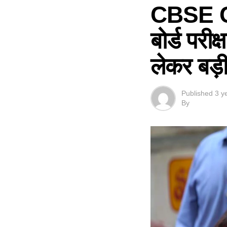
CBSE C
बोर्ड परी
लेकर बड़
Published
3 y
By