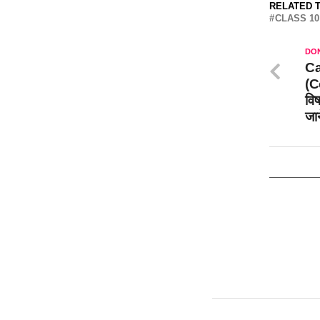
RELATED T
CLASS 1
DON
Ca
(C
विष
जा