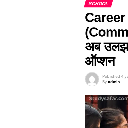
SCHOOL
Career 
(Commerc
अब उलझन म
ऑप्शन
Published
4 y
By
admin