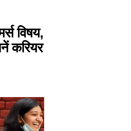
र्स विषय,
ानें करियर