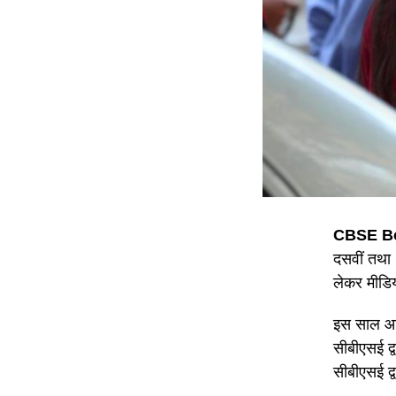
CBSE Bo
दसवीं तथा 
लेकर मीडिय
इस साल आयो
सीबीएसई द्
सीबीएसई द्