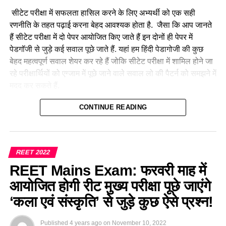
सीटेट परीक्षा में सफलता हासिल करने के लिए अभ्यर्थी को एक सही
रणनीति के तहत पढ़ाई करना बेहद आवश्यक होता है. जैसा कि आप जानते
हैं सीटेट परीक्षा में दो पेपर आयोजित किए जाते हैं इन दोनों ही पेपर में
पेडगॉजी से जुड़े कई सवाल पूछे जाते हैं. यहां हम हिंदी पेडागोजी की कुछ
बेहद महत्वपूर्ण सवाल शेयर कर रहे हैं जोकि सीटेट परीक्षा में शामिल होने जा
रहे परीक्षार्थियों को एग्जाम में पूछे जाने वाले सवाल लो की पैटर्न को समझने में
मदद कर सकते हैं.
हमारे द्वारा प्रतिदिन CTET July 2023 के लिए प्रैक्टिस सेट, प्रीवियस
CONTINUE READING
ईयर प्रश्न एवं परीक्षा से संबंधित सभी महत्वपूर्ण जानकारियां शेयर की जा
रही है। इसी संदर्भ में आज हम ‘हिंदी भाषा शिक्षण शास्त्र’
(Hindi
Pedagogy For CTET Exam 2023)
के कुछ महत्वपूर्ण सवाल लेकर
REET 2022
आए हैं, जो की परीक्षा में अक्सर पूछे जाते रहे हैं और आगे भी उनके पूछे जाने
REET Mains Exam: फरवरी माह में
की संभावना है। परीक्षा से पूर्व अभ्यर्थियों को इन प्रश्नों का अध्ययन परीक्षा
में उत्तम परिणाम दिला सकता है।
आयोजित होगी रीट मुख्य परीक्षा पूछे जाएंगे
‘कला एवं संस्कृति’ से जुड़े कुछ ऐसे प्रश्न!
हिंदी पेडगॉजी—CTET July Exam 2023 Hindi
Pedagogy Important Questions
Published
4 years ago
on
November 10, 2022