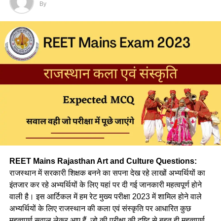
By
Q. भाषा उस ध्वन्यात्मक रूप को दिया जाने वाला नाम है जो कि
(a) आत्मा की आवाज है।
(b) अभिव्यक्ति का व्यवहार है।
(c) ह्रदय तंत्र की झंकार है।
(d) उपर्युक्त सभी
Ans :- (d)
Q. निम्न में से किस सोपान के द्वारा बालक में भाषा का जन्म होता है ?
REET Mains Rajasthan Art and Culture Questions:
(a) जिज्ञासा
राजस्थान में सरकारी शिक्षक बनने का सपना देख रहे लाखों अभ्यर्थियों का
इंतजार कर रहे अभ्यर्थियों के लिए यहां पर दी गई जानकारी महत्वपूर्ण होने
(b) अभ्यास
वाली है। इस आर्टिकल में हम रेट मुख्य परीक्षा 2023 में शामिल होने वाले
अभ्यर्थियों के लिए राजस्थान की कला एवं संस्कृति पर आधारित कुछ
(c) अनुकरण
महत्वपूर्ण सवाल लेकर आए हैं, जो की परीक्षा की दृष्टि से बहुत ही महत्वपूर्ण