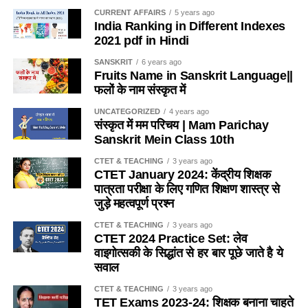
(b) व्यतिरेकी उपागम
(a) सवाई माधोपुर
CURRENT AFFAIRS
5 years ago
Q. निम्नलिखित में से असुमेलित युग्म है-
India Ranking in Different Indexes
(c) ध्वन्यात्मक उपागम
(b) धौलपुर
2021 pdf in Hindi
(a) झेला नृत्य – सहरिया
(d) इनमें से कोई नहीं
(c) बूंदी
SANSKRIT
6 years ago
Fruits Name in Sanskrit Language||
(b) रतवई नृत्य मेव
फलों के नाम संस्कृत में
Ans :- ©
(d) जोधपुर
(c) चरवा नृत्य – माली
UNCATEGORIZED
4 years ago
Q. शिक्षण विधि शिक्षण कार्य में सहयोग करती है ?
Ans:- (b)
संस्कृत में मम परिचय | Mam Parichay
Sanskrit Mein Class 10th
(d) मछली नृत्य – कंजर
(a) लक्ष्य प्राप्ति में
Q.1857 की क्रांति में इलाहाबाद में किसने नेतृत्व किया था ?
CTET & TEACHING
3 years ago
Ans:- (d)
CTET January 2024: केंद्रीय शिक्षक
(b) उद्देश्य प्राप्ति में
(a) नाना साहब
पात्रता परीक्षा के लिए गणित शिक्षण शास्त्र से
Q. कुचामनी ख्याल का प्रचलन किस क्षेत्र में है?
जुड़े महत्वपूर्ण प्रश्न
(c) कभी लक्ष्य कभी उद्देश्य प्राप्ति में
(b) रानी लक्ष्मी बाई
CTET & TEACHING
3 years ago
(a) सीकर, खण्डेला
CTET 2024 Practice Set: लेव
(d) लक्ष्य प्राप्ति तथा उद्देश्य पूर्ति में
(c) बहादुर शाह जफर
वाइगोत्सकी के सिद्धांत से हर बार पूछे जाते है ये
(b) दौसा, लालसोट
सवाल
Ans :- (b)
(d) लियाकत अली
CTET & TEACHING
3 years ago
(c) करौली, भरतपुर
TET Exams 2023-24: शिक्षक बनाना चाहते
Q. भाषा बिम्ब की उपयोगिता है ?
Ans:- (d)