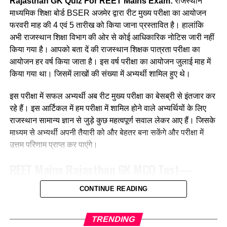
Rajasthan GK Quiz For REET Mains Exam:
राजस्थान
Ans :- ©
(b) जयपुर
माध्यमिक शिक्षा बोर्ड BSER अजमेर द्वारा रीट मुख्य परीक्षा का आयोजन
फरवरी माह की 4 एवं 5 तारीख को किया जाना प्रस्तावित है। हालांकि
Q. कौनसी विधि सबसे प्राथमिक भाषा उपागम
(c) भरतपुर
अभी राजस्थान शिक्षा विभाग की ओर से कोई आधिकारिक नोटिस जारी नहीं
कहलाती है?
किया गया है। आपको बता दें की राजस्थान शिक्षक पात्रता परीक्षा का
(d) झालावाड़
आयोजन हर वर्ष किया जाता है। इस वर्ष परीक्षा का आयोजन जुलाई माह में
(a) अनुकरण विधि
Ans:- ©
किया गया था। जिसमें लाखों की संख्या में अभ्यर्थी शामिल हुए थे।
(b)व्यतिरेकी विधि
Q. जयनारायण व्यास को किस नृत्य को प्रकाश में लाने का श्रेय दिया जाता
इस परीक्षा में सफल अभ्यर्थी अब रीट मुख्य परीक्षा का बेसब्री से इंतजार कर
है?
रहे हैं। इस आर्टिकल में हम परीक्षा में शामिल होने वाले अभ्यर्थियों के लिए
(c) व्याकरण अनुवाद विधि
राजस्थान सामान्य ज्ञान से जुड़े कुछ महत्वपूर्ण सवाल लेकर आए हैं। जिसके
(a) डांग नृत्य
माध्यम से अभ्यर्थी अपनी तैयारी को और बेहतर बना सकेंगे और परीक्षा में
(d) ध्वन्यात्मक विधि
उत्तम परिणाम प्राप्त कर पाएंगे।
(b) ढोल नृत्य
Ans :- (a)
REET Mains
Rajasthan GK
MCQ Test—
(c) नाहर नृत्य
राजस्थान सामान्य ज्ञान से संबंधित महत्वपूर्ण प्रश्न
Q. एक शिक्षक अपने बालकों को पायो जी मैंने उपयोग में लाएगा ।
CONTINUE READING
(d) घुड़ला नृत्य
(a) भाषा-संसर्ग उपागम
Q. नकली आभूषण बनाने की कला राजस्थान में किस जिले की प्रसिद्ध है ?
Ans:- (b)
TRENDING