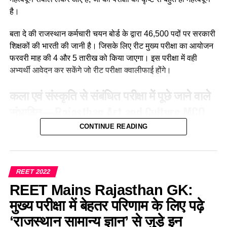
(d) उपर्युक्त सभी
है।
Ans :- (a)
बता दे की राजस्थान कर्मचारी चयन बोर्ड के द्वारा 46,500 पदों पर सरकारी
शिक्षकों की भारती की जानी है। जिसके लिए रीट मुख्य परीक्षा का आयोजन
Q. मातृ भाषा से अभिप्राय है?
फरवरी माह की 4 और 5 तारीख को किया जाएगा। इस परीक्षा में वही
अभ्यर्थी आवेदन कर सकेंगे जो रीट परीक्षा क्वालीफाई होंगे।
(a)क्षेत्र विशेष की भाषा
कला एवं संस्कृति से संबंधित परीक्षा में पूछे जाने वाले
(b) माँ के द्वारा बोले जाने वाले शब्द
संभावित
—
Rajasthan Art and Culture
MCQ
(c) परिजनों की भाषा
For REET Exam
CONTINUE READING
(d) वातावरण की भाषा
Q. बिंदोरी नृत्य किस जिले का प्रसिद्ध है?
Ans :- (b)
(a) भीलवाड़ा
REET 2022
REET Mains Rajasthan GK:
Q. 14 सितंबर को प्रतिवर्ष हिन्दी दिवस मनाया जाता है क्योंकि इसी तिथि
(b) जयपुर
को 1949 में हिन्दी भारत कीराजभाषा बनी जिसका उल्लेख है
मुख्य परीक्षा में बेहतर परिणाम के लिए पढ़े
(c) अलवर
‘राजस्थान सामान्य ज्ञान’ से जुड़े इन
(a) अनुच्छेद 21A में