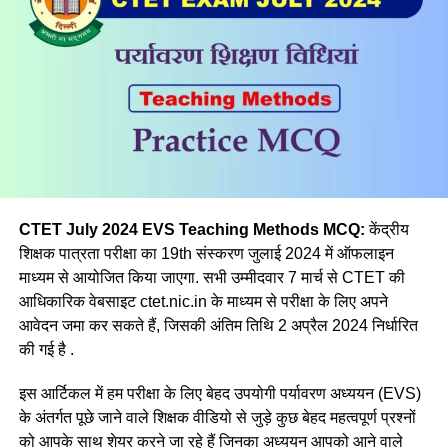
Ans- d
Q.2 सामाजिक विज्ञान में एक विषय के रूप में माध्यमिक स्तर पर नहीं है
सम्मिलित
(a) मनोविज्ञान
(b) भूगोल
(c) इतिहास
CTET July 2024 EVS Teaching Methods MCQ:
केंद्रीय
शिक्षक पात्रता परीक्षा का 19th संस्करण जुलाई 2024 में ऑफलाइन
(d) राजनीतिक विज्ञान
माध्यम से आयोजित किया जाएगा. सभी उम्मीदवार 7 मार्च से CTET की
आधिकारिक वेबसाइट ctet.nic.in के माध्यम से परीक्षा के लिए अपने
Ans a
आवेदन जमा कर सकते हैं, जिसकी अंतिम तिथि 2 अप्रैल 2024 निर्धारित
की गई है .
Q.3 निम्नलिखित में से कौन-सी सामाजिक विज्ञान शिक्षण विधि, विद्यार्थियों
की प्रस्ताव करने की, तार्किक बहस करने की, जवाबी तर्क देने की और
इस आर्टिकल में हम परीक्षा के लिए बेहद उपयोगी पर्यावरण अध्ययन (EVS)
तथ्यों या विचारों को प्रस्तुत करने की क्षमता को विकसित करती है?
के अंतर्गत पूछे जाने वाले शिक्षक वीडियो से जुड़े कुछ बेहद महत्वपूर्ण प्रश्नों
को आपके साथ शेयर करने जा रहे हैं जिनका अध्ययन आपको आने वाले