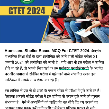
Step:1 CBSE CTET उत्तर कुंजी डाउनलोड करने के लिए, सबसे पहले
आपको आधिकारिक वेबसाइट ctet.nic.in पर जाना होगा
Step:2 अब वेबसाइट पर दिखाई दे रहे
CTET Answer Key 2024
विकल्प पर क्लिक करें।
Step:3 अब आपको एप्लीकेशन नंबर और जन्म की तारीख दर्ज करके
लॉगिन करना होगा इसके बाद Asnswer Key स्क्रीन पर प्रदर्शित हो
जाएगी।
Home and Shelter Based MCQ For CTET 2024:
केंद्रीय
माध्यमिक शिक्षा बोर्ड के द्वारा आयोजित की जाने वाली सीटेट परीक्षा 21
जनवरी 2024 को आयोजित की जानी है। यदि आप भी इस परीक्षा में शामिल
होने जा रहे हैं, तो आपके लिए यहां पर हम
पर्यावरण एनसीईआरटी
के अंतर्गत
घर और आवास
से संबंधित परीक्षा में पूछे जाने वाले संभावित प्रश्न इस
आर्टिकल में आपके साथ शेयर कर रहे हैं।
इस टॉपिक से एक से दो अंकों के प्रश्न हमेशा से परीक्षा में पूछे जाते रहे हैं।
लिहाजा आगामी सीटेट परीक्षा में इस टॉपिक से प्रश्न पूछे जाने की प्रबल
संभावना है। ऐसे में अभ्यर्थियों को चाहिए कि वह नीचे दिए गए प्रश्नों का
अध्ययन ध्यान पूर्वक करें ताकि परीक्षा में बेहतर परिणाम प्राप्त हो सके।