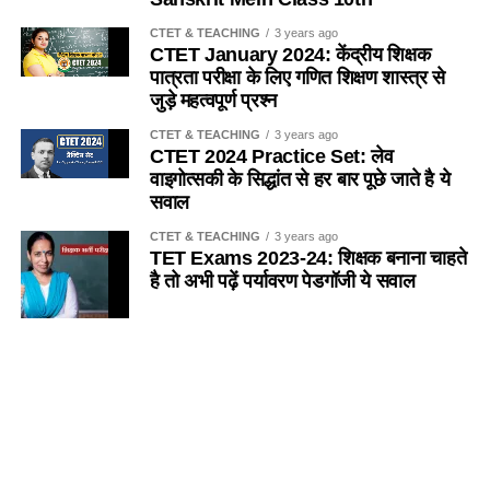
(d) इनमें से कोई नहीं
(a) तेतैया दर्श
CTET & TEACHING
3 years ago
CTET January 2024: केंद्रीय शिक्षक
Ans- d
पात्रता परीक्षा के लिए गणित शिक्षण शास्त्र से
(b) चिंटी
जुड़े महत्वपूर्ण प्रश्न
2. यदि किसी विद्यालय में 151 विद्यार्थी है, तो प्रधानाध्यापक सहित
(c) दीमक
CTET & TEACHING
3 years ago
अध्यापकों की संख्या कितनी होगी ?
/
If there are 151 students in
CTET 2024 Practice Set: लेव
a school, then what will be the number of teachers
(d) मकड़ी
वाइगोत्सकी के सिद्धांत से हर बार पूछे जाते है ये
including the headmaster?
सवाल
Ans-d
(a) 4
CTET & TEACHING
3 years ago
TET Exams 2023-24: शिक्षक बनाना चाहते
Q.5 कुत्ता मछली का आवास है
है तो अभी पढ़ें पर्यावरण पेडगॉजी ये सवाल
(b) 5
(a) नदी
(c) 6
SANSKRIT
5 years ago
Importance of Trees Essay in
(b) तालाव
(d) 7
Sanskrit
(c) झील
SANSKRIT
5 years ago
Ans- c
Colours Name in Sanskrit
(d) समुद्र
Language || रंगों के नाम संस्कृत में
3. RTE 2009 की किस धारा में प्राथमिक शिक्षा के सार्वभौमिकीकरण