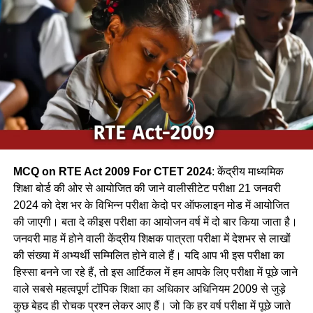
(a) शकरखोरा / sugar cane
(b) कलचिडी / Kalchidi
(c) कौआ /Crow
(d) फाखता /
Ans-c
MCQ on RTE Act 2009 For CTET 2024
: केंद्रीय माध्यमिक
Q.2 निम्नलिखित में से कौन-सा पक्षी कैक्टस पोधे के कॉटों के बीच अपना
शिक्षा बोर्ड की ओर से आयोजित की जाने वालीसीटेट परीक्षा 21 जनवरी
घोंसला बनाता है ?
2024 को देश भर के विभिन्न परीक्षा केदो पर ऑफलाइन मोड में आयोजित
की जाएगी। बता दे कीइस परीक्षा का आयोजन वर्ष में दो बार किया जाता है।
(a) फाख्ता
जनवरी माह में होने वाली केंद्रीय शिक्षक पात्रता परीक्षा में देशभर से लाखों
की संख्या में अभ्यर्थी सम्मिलित होने वाले हैं। यदि आप भी इस परीक्षा का
(b) शकरखोरा
हिस्सा बनने जा रहे हैं, तो इस आर्टिकल में हम आपके लिए परीक्षा में पूछे जाने
(c) बया
वाले सबसे महत्वपूर्ण टॉपिक शिक्षा का अधिकार अधिनियम 2009 से जुड़े
कुछ बेहद ही रोचक प्रश्न लेकर आए हैं। जो कि हर वर्ष परीक्षा में पूछे जाते