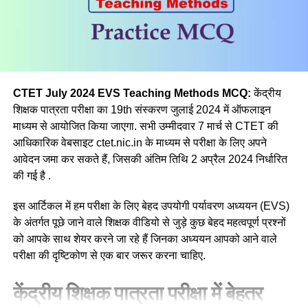
सम्मिलित
(a) मनोविज्ञान
(b) भूगोल
(c) इतिहास
CTET July 2024 EVS Teaching Methods MCQ:
केंद्रीय
शिक्षक पात्रता परीक्षा का 19th संस्करण जुलाई 2024 में ऑफलाइन
(d) राजनीतिक विज्ञान
माध्यम से आयोजित किया जाएगा. सभी उम्मीदवार 7 मार्च से CTET की
आधिकारिक वेबसाइट ctet.nic.in के माध्यम से परीक्षा के लिए अपने
Ans a
आवेदन जमा कर सकते हैं, जिसकी अंतिम तिथि 2 अप्रैल 2024 निर्धारित
की गई है .
Q.3 निम्नलिखित में से कौन-सी सामाजिक विज्ञान शिक्षण विधि, विद्यार्थियों
की प्रस्ताव करने की, तार्किक बहस करने की, जवाबी तर्क देने की और
इस आर्टिकल में हम परीक्षा के लिए बेहद उपयोगी पर्यावरण अध्ययन (EVS)
तथ्यों या विचारों को प्रस्तुत करने की क्षमता को विकसित करती है?
के अंतर्गत पूछे जाने वाले शिक्षक वीडियो से जुड़े कुछ बेहद महत्वपूर्ण प्रश्नों
को आपके साथ शेयर करने जा रहे हैं जिनका अध्ययन आपको आने वाले
(a) Debate/वाद-विवाद
परीक्षा की दृष्टिकोण से एक बार जरूर करना चाहिए.
(b) Discussion/परिचर्चा
केंद्रीय शिक्षक पात्रता परीक्षा में बेहतर
(c) Field work/क्षेत्र कार्य