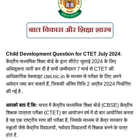
(a) A, B और C
(a) सपाट छत वाले बांस के घर
c) A, C और D
(b) सपाट् छत वाले पत्थर या लकड़ी के घर
(b) B, C और D
(c) बांस के खंभों पर वने ढालू छत वाले घर
(d) A, B और D
(d) मिट्टी और फूस के घर जिनकी ढालू छतें कंटीली झाड़ियों की बनी होती
Child Development Question for CTET July 2024
:
हैं
केंद्रीय माध्यमिक शिक्षा बोर्ड के द्वारा सीटेट जुलाई 2024 के लिए
Ans- (a)
अधिसूचना जारी कर दी है सभी उम्मीदवार 7 मार्च से CTET की
Ans c
आधिकारिक वेबसाइट ctet.nic.in के माध्यम से परीक्षा के लिए अपने
Q. किसी राष्ट्रीय पाठ्यचर्या की रूपरेखा ने यह सिफारिश की थी कि पहले
आवेदन जमा कर सकते हैं, जिसकी अंतिम तिथि 2 अप्रैल 2024 निर्धारित
दो वर्षों अर्थात् कक्षाएँ । और II में पर्यावरण अध्ययन में प्राकृतिक एवं
Q.6 उस महिला वेट-लिफ्टर का नाम क्या है जिसने अंतरराष्ट्रीय खेल
की गई है .
सामाजिक वातावरण दोनों सम्मिलित होंगे, जबकि कक्षा III से V में, सामाजिक
प्रतियोगिताओं में 29 मेडल जीते हैं?
अध्ययन और सामान्य विज्ञान, भाग । और भाग II पृथक-पृथक भाग होंगे ?
आपको बता दें कि:
भारत में केंद्रीय माध्यमिक शिक्षा बोर्ड (CBSE) केंद्रीय
(a) वाहिदा प्रिज्म
शिक्षक पात्रता परीक्षा (CTET) का आयोजन वर्ष में दो बार आयोजित करता
(a) एन.सी.एफ. 2000
है यह एक राष्ट्रीय स्तर की परीक्षा है, जिसके माध्यम से केंद्र सरकार के
(b) सुनीता विलियम्स
(b) एन.सी.एफ. 1988
स्कूलों जैसे केंद्रीय विद्यालयों, नवोदय विद्यालयों में शिक्षक बनने के पात्र
होते हैं.
(c) बछेंद्री पाल