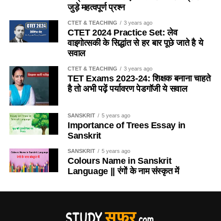
जुड़े महत्वपूर्ण प्रश्न
2. यदि किसी विद्यालय में 151 विद्यार्थी है, तो प्रधानाध्यापक सहित
(c) दीमक
CTET & TEACHING
3 years ago
अध्यापकों की संख्या कितनी होगी ?
/
If there are 151 students in
CTET 2024 Practice Set: लेव
a school, then what will be the number of teachers
(d) मकड़ी
वाइगोत्सकी के सिद्धांत से हर बार पूछे जाते है ये
including the headmaster?
सवाल
Ans-d
(a) 4
CTET & TEACHING
3 years ago
TET Exams 2023-24: शिक्षक बनाना चाहते
Q.5 कुत्ता मछली का आवास है
है तो अभी पढ़ें पर्यावरण पेडगॉजी ये सवाल
(b) 5
(a) नदी
(c) 6
SANSKRIT
5 years ago
Importance of Trees Essay in
(b) तालाव
(d) 7
Sanskrit
(c) झील
SANSKRIT
5 years ago
Ans- c
Colours Name in Sanskrit
(d) समुद्र
Language || रंगों के नाम संस्कृत में
3. RTE 2009 की किस धारा में प्राथमिक शिक्षा के सार्वभौमिकीकरण
करने पर बल दिया गया है?/ In which section of RTE-2009
Ans-d
emphasis has been laid on universalization of primary
Q.6 निम्नलिखित में से लेह और लद्दाख के मकानों की विशेषताएँ
education?