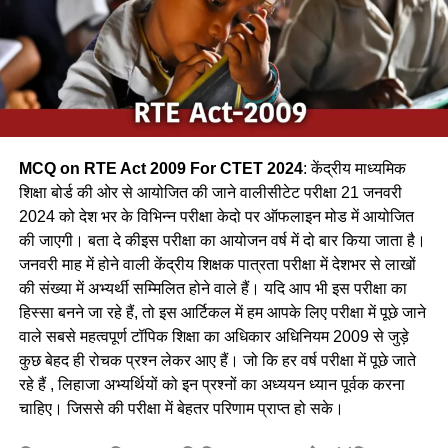
(b) कलचिडी / Kalchidi
(c) कौआ /Crow
(d) फाखता /
Ans-c
MCQ on RTE Act 2009 For CTET 2024
: केंद्रीय माध्यमिक
Q.2 निम्नलिखित में से कौन-सा पक्षी कैक्टस पोधे के कॉटों के बीच अपना
शिक्षा बोर्ड की ओर से आयोजित की जाने वालीसीटेट परीक्षा 21 जनवरी
घोंसला बनाता है ?
2024 को देश भर के विभिन्न परीक्षा केदो पर ऑफलाइन मोड में आयोजित
की जाएगी। बता दे कीइस परीक्षा का आयोजन वर्ष में दो बार किया जाता है।
(a) फाख्ता
जनवरी माह में होने वाली केंद्रीय शिक्षक पात्रता परीक्षा में देशभर से लाखों
की संख्या में अभ्यर्थी सम्मिलित होने वाले हैं। यदि आप भी इस परीक्षा का
(b) शकरखोरा
हिस्सा बनने जा रहे हैं, तो इस आर्टिकल में हम आपके लिए परीक्षा में पूछे जाने
(c) बया
वाले सबसे महत्वपूर्ण टॉपिक शिक्षा का अधिकार अधिनियम 2009 से जुड़े
कुछ बेहद ही रोचक प्रश्न लेकर आए हैं। जो कि हर वर्ष परीक्षा में पूछे जाते
(d) कलचिडी
रहे हैं , लिहाजा अभ्यर्थियों को इन प्रश्नों का अध्ययन ध्यान पूर्वक करना
चाहिए। जिससे की परीक्षा में बेहतर परिणाम प्राप्त हो सके।
Ans-b