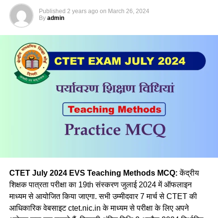
(b) विद्यार्थियों को प्रेरित कर रही है।
Published
2 years ago
on
March 26, 2024
By
admin
(c) विद्यार्थियों को किसी ओर ढाल रही है।
(d) विद्यार्थियों को मदद दे रही है।
Ans- d
Q.2 सामाजिक विज्ञान में एक विषय के रूप में माध्यमिक स्तर पर नहीं है
सम्मिलित
(a) मनोविज्ञान
(b) भूगोल
(c) इतिहास
CTET July 2024 EVS Teaching Methods MCQ:
केंद्रीय
शिक्षक पात्रता परीक्षा का 19th संस्करण जुलाई 2024 में ऑफलाइन
(d) राजनीतिक विज्ञान
माध्यम से आयोजित किया जाएगा. सभी उम्मीदवार 7 मार्च से CTET की
आधिकारिक वेबसाइट ctet.nic.in के माध्यम से परीक्षा के लिए अपने
Ans a