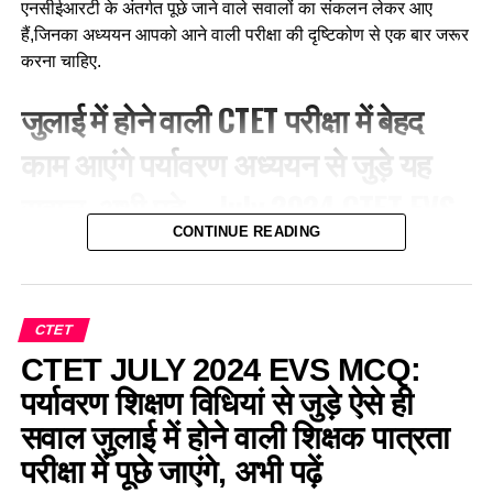
एनसीईआरटी के अंतर्गत पूछे जाने वाले सवालों का संकलन लेकर आए
हैं,जिनका अध्ययन आपको आने वाली परीक्षा की दृष्टिकोण से एक बार जरूर
करना चाहिए.
जुलाई में होने वाली CTET परीक्षा में बेहद
काम आएंगे पर्यावरण अध्ययन से जुड़े यह
सवाल, अभी पढ़े—July 2024 CTET EVS
CONTINUE READING
NCERT And Pedagogy Important
Question Answer
CTET
Q.1 कक्षा आठ में ‘बेरोजगारी’ पर चर्चा चल रही है। सभी विद्यार्थी अच्छी
CTET JULY 2024 EVS MCQ:
तरह से भाग ले रहे हैं। अध्यापिका विद्यार्थियों की सहभागिता का अवलोकन
कर रही है और जब भी कोई विद्यार्थी अटकता है तो उसे संकेत देती है। यहाँ
पर्यावरण शिक्षण विधियां से जुड़े ऐसे ही
अध्यापिका क्या कर रही है?
सवाल जुलाई में होने वाली शिक्षक पात्रता
परीक्षा में पूछे जाएंगे, अभी पढ़ें
(a) विद्यार्थियों को प्रोत्साहित कर रही है।