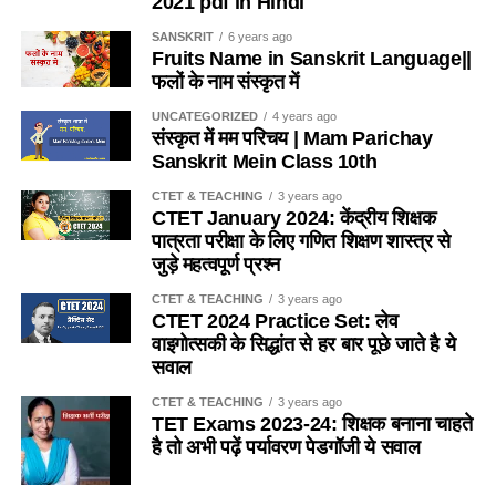
2021 pdf in Hindi
(c) मिज़ोरम
called principle of ———.
SANSKRIT
6 years ago
(c) उनमें अपनी दिनचर्या में निरंतर बदलाव की इच्छा होती है।
(b) मणिपुर
Fruits Name in Sanskrit Language||
विकास अनुदैर्ध्य (अधोमुखी) अक्ष की दिशा में आगे बढ़ता हैं। विकास का यह
फलों के नाम संस्कृत में
(d) उनमें संवेदिक सूचना के प्रति उच्च स्तरीय संवेदनशीलता होती है।
सिद्धांत क्या कहलाता हैं?
(d) / महाराष्ट्र
UNCATEGORIZED
4 years ago
संस्कृत में मम परिचय | Mam Parichay
Ans- (d)
A. समीपदूराभिमुख
Ans a
Sanskrit Mein Class 10th
Q. राष्ट्रीय शिक्षा नीति 2020 के अनुसार, एक शिक्षक को शिक्षण-अधिगम
B. पारस्परिकता
CTET & TEACHING
3 years ago
Q.8 निम्नलिखित में से उन जिम्मेदारियों को चुनिए जिन्हें पर्वतारोहण
प्रक्रिया के दौरान प्राइमरी स्कूल के बच्चों से संप्रेक्षण के लिए किस भाषा
CTET January 2024: केंद्रीय शिक्षक
(माउंटेनियरिंग) के ग्रुप लीडर निभाते
C. शीर्षगामी
पात्रता परीक्षा के लिए गणित शिक्षण शास्त्र से
का प्रयोग करना चाहिए?
जुड़े महत्वपूर्ण प्रश्न
(A) ग्रुप के आगे चलना ताकि ग्रुप पीछे-पीछे चले।
D. निरंतरता
(a) केवल क्षेत्रीय भाषा का
CTET & TEACHING
3 years ago
CTET 2024 Practice Set: लेव
(B) उन प्रतिभागियों को रूकने के लिए कहना जो उचित प्रकार से चढने
Ans- C
(b) केवल हिन्दी भाषा का
वाइगोत्सकी के सिद्धांत से हर बार पूछे जाते है ये
योग्य नहीं हैं।
सवाल
Q2. Contemporary theorists consider ‘Childhood’
(c) केवल अंग्रेजी भाषा का
(C) सामान उठाने में प्रतिभागियों की सहायता करना।
CTET & TEACHING
3 years ago
TET Exams 2023-24: शिक्षक बनाना चाहते
समकालीन सिद्धान्त बचपन’ को ——– मानते हैं
(d) बच्चों की मातृभाषा का
है तो अभी पढ़ें पर्यावरण पेडगॉजी ये सवाल
(D) प्रतिभागियों के रूकने और विश्राम करने के लिए उचित स्थान ढूंढना।
A. एक सामाजिक संरचना
Ans-(d)