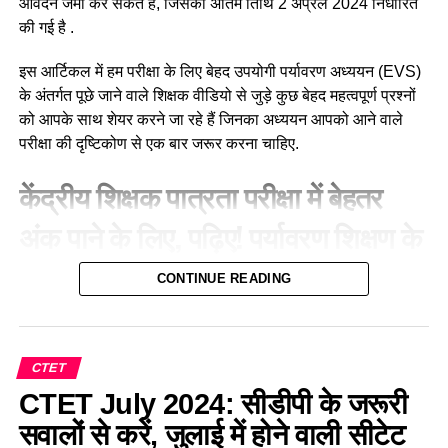
आवेदन जमा कर सकते हैं, जिसकी अंतिम तिथि 2 अप्रैल 2024 निर्धारित
की गई है .
Q.3 निम्नलिखित में से कौन-सी सामाजिक विज्ञान शिक्षण विधि, विद्यार्थियों
की प्रस्ताव करने की, तार्किक बहस करने की, जवाबी तर्क देने की और
इस आर्टिकल में हम परीक्षा के लिए बेहद उपयोगी पर्यावरण अध्ययन (EVS)
तथ्यों या विचारों को प्रस्तुत करने की क्षमता को विकसित करती है?
के अंतर्गत पूछे जाने वाले शिक्षक वीडियो से जुड़े कुछ बेहद महत्वपूर्ण प्रश्नों
को आपके साथ शेयर करने जा रहे हैं जिनका अध्ययन आपको आने वाले
(a) Debate/वाद-विवाद
परीक्षा की दृष्टिकोण से एक बार जरूर करना चाहिए.
(b) Discussion/परिचर्चा
केंद्रीय शिक्षक पात्रता परीक्षा में बेहतर
(c) Field work/क्षेत्र कार्य
अंक पाने के लिए, पढ़िए! पर्यावरण शिक्षण के
(d) Project work/परियोजना कार्य
यह सवाल—EVS Teaching Methods
CONTINUE READING
MCQ For CTET July 2024
Ans a
Q.4 सकारात्मक अन्तरनिर्भरता, समूह रचना, व्यक्तिगत जबावदेही और
Q. एन.सी.एफ. 2005 के अनुसार प्राथमिक स्तर पर ई.वी.एहा. के शिक्षण
CTET
सामाजिक कौशल किसके आधारभूत तत्व हैं?
के उद्देश्य है :
CTET July 2024: सीडीपी के जरूरी
(a) समुदाय आधारित भाषा शिक्षण
A. पर्यावरणीय प्रकरणों के संबंध में जानकारी का विकास करना ।
सवालों से करें, जुलाई में होने वाली सीटेट