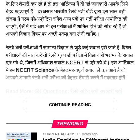
के लिए तैयारी कर रहे है तो इस आर्टिकल में दी गई जानकारी आपके लिये
उत्तर पश्चिमी
15207
वे कहती है कि उनके इस काम को लेकर कई लोग ताने सुनाते है लेकिन वे
बेहद महत्वपूर्ण है। दरअसल भारतीय रेलवे भर्ती बोर्ड द्वारा इस साल बड़ी
दक्षिण मध्य
16947
लोगों की बातों पर ध्यान नहीं देती है और अपना काम पूरे मन से करती है।
संख्या में ग्रुप डी/अप्रेंटिस समेत अन्य पदों पर भर्ती परीक्षा आयोजित की
नीलम मानती है कि महिलाओ को हर क्षेत्र में आना चाहिए। क्योंकि महिला
दक्षिण पूर्व मध्य
8025
जाएगी, ऐसें में यदि आप भी इन परीक्षाओं में शामिल होने की सोच रहे है तो
पुरुष से बेहतर काम कर सकती है।
आपको विज्ञान विषय पर अच्छी पकड़ बना लेनी चाहिए।
दक्षिण पूर्व
17661
दक्षिण
22357
रेलवे भर्ती परीक्षाओं में सामान्य विज्ञान से जुड़े कई सवाल पूछे जाते है, विगत
परीक्षाओं की बात करें तो रेलवे ग्रुप डी परीक्षा में विज्ञान से भर भर के सवाल
दक्षिण पश्चिम
6581
पूछे गये थे, जिसमें अधिकाश सवाल NCERT से पूछे गये थे। इस आर्टिकल
पश्चिम मध्य
11636
में हम
NCERT Science
के बेहद महत्वपूर्ण सवाल ले कर आये है जो
पश्चिम
30667
आपको आगामी रेलवे भर्ती परीक्षा की बेहतर तैयारी करने में मददगार होंगें।
कुल
298973
Read More:
GK Questions: रेलवे सहित सभी सरकारी भर्ती
परीक्षाओं में पूछे जाते है ये सवाल
Indian Railway 2023 Recruitment:
CONTINUE READING
सामान्य विज्ञान के परीक्षा में पूछे जाने वाले महत्वपूर्ण
Frequently Asked Questions
प्रश्न—
NCERT Science Expected Questions
TRENDING
उत्तर पश्चिम रेलवे के सीपीआरओ कैप्टन शशिकिरण कहते हैं कि हमारा
साल 2023 में रेलवे ग्रुप डी पदों पर भर्ती कब निकलेगी?
For RRB Group D / Railway Apprentice Exam
प्रयास सदैव रहता है कि नीलम राथल जैसी महिलाओं के माध्यम से नारी
CURRENT AFFAIRS
5 years ago
भारतीय रेलवे भर्ती बोर्ड (आरआरबी) द्वारा अभी आधिकारिक तौर पर ग्रुप डी