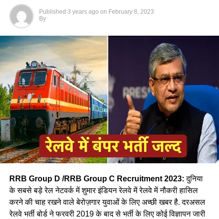
को सब कुछ कर सकने की प्रेरणा से भर देगी।
Published
3 years ago
on
February 8, 2023
By
बहुत कम महिलायें ही करती है रेलवे लोकों पायलट की
जॉब- नीलम
RRB Group D /RRB Group C Recruitment 2023:
दुनिया
के सबसे बड़े रेल नेटवर्क में शुमार इंडियन रेलवे में रेलवे में नौकरी हासिल
करने की चाह रखने वाले बेरोज़गार युवाओं के लिए अच्छी खबर है. दरअसल
रेलवे भर्ती बोर्ड ने फरवरी 2019 के बाद से भर्ती के लिए कोई विज्ञापन जारी
आपने अमूमन पुरुषों को ही रेल चलाते हुए देखा होगा लेकिन माथे पर लाल