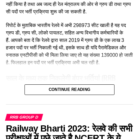
नहीं किया है तथा अब जल्द ही रेल मंत्रालय की ओर से ग्रुप डी तथा ग्रुप
बिंदी, भरी हुई मांग और हाथ में लाल चूड़ी पहने हुए महिला लोकों पायलेट
सी पदों पर भर्ती प्रक्रिया शुरू की जा सकती है.
नीलम राथल रेल में सवार हजारों यात्रियों को सुरक्षित गंतव्य पहुंचाने की
जिम्मेदारी उठाती है, मालगाड़ी और पैसेंजर रेल चलाने वाली उत्तर-पश्चिमी
रिपोर्ट के मुताबिक भारतीय रेलवे में अभी 298973 सीट खाली है यह पद
रेलवे की सीनियर असिस्टेंट लोको पायलट नीलम बताती है कि जब वे
ग्रुप डी, ग्रुप सी, लोको पायलट, सहित अन्य विभागीय कर्मचारियों के
पेसीजर ट्रेन चलाती है तो कई लोग उन्हें देख कर हेरान रह जाते है कुछ
हैं. आपको बता दें कि रेलवे द्वारा साल 2019 में ग्रुप डी के एक लाख 3
लड़कीया उन्हे देखकर काफी खुश भी होती है कि एक महिला ट्रेन चल रही
हजार पदों पर भर्ती निकाली गई थी, इसके साथ ही यदि पैरामेडिकल और
है।
स्नातक एनटीपीसी को भी मिला लिया जाए तो यह संख्या 139000 हो जाती
है. फिलहाल इन पदों पर भर्ती प्रक्रिया अभी चल रही है.
साल के मध्य तक निकलेगी बंपर भर्तियां
(RRB
Recruitment 2023)
CONTINUE READING
लाइव हिंदुस्तान मीडिया
रिपोर्ट के मुताबिक, भारतीय रेल मंत्रालय द्वारा देश
के सभी 21 आरआरबी से उनके जोन में रिक्त भर्तियों की जानकारी मांगी गई
है. रेलवे के आधिकारिक सूत्रों के मुताबिक साल 2023 के मध्य तक लगभग
RRB GROUP D
डेढ़ लाख नई भर्तियां निकाली जा सकती हैं. जिसमें ग्रुप डी तथा ग्रुप सी
Railway Bharti 2023: रेलवे की सभी
पदों की संख्या सबसे अधिक होगी, इसके साथ ही रेलवे “ग्रुप ए और बी” के
परीक्षाओं में पूछे जाते है NCERT के ये
खाली पदों पर भी भर्ती करने का विचार कर रहा है. इन पदों पर भर्ती