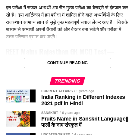
(b)व्यतिरेकी विधि
Q. जयनारायण व्यास को किस नृत्य को प्रकाश में लाने का श्रेय दिया जाता
इस परीक्षा में सफल अभ्यर्थी अब रीट मुख्य परीक्षा का बेसब्री से इंतजार कर
है?
रहे हैं। इस आर्टिकल में हम परीक्षा में शामिल होने वाले अभ्यर्थियों के लिए
(c) व्याकरण अनुवाद विधि
राजस्थान सामान्य ज्ञान से जुड़े कुछ महत्वपूर्ण सवाल लेकर आए हैं। जिसके
(a) डांग नृत्य
माध्यम से अभ्यर्थी अपनी तैयारी को और बेहतर बना सकेंगे और परीक्षा में
(d) ध्वन्यात्मक विधि
उत्तम परिणाम प्राप्त कर पाएंगे।
(b) ढोल नृत्य
Ans :- (a)
REET Mains
Rajasthan GK
MCQ Test—
(c) नाहर नृत्य
राजस्थान सामान्य ज्ञान से संबंधित महत्वपूर्ण प्रश्न
Q. एक शिक्षक अपने बालकों को पायो जी मैंने उपयोग में लाएगा ।
CONTINUE READING
(d) घुड़ला नृत्य
(a) भाषा-संसर्ग उपागम
Q. नकली आभूषण बनाने की कला राजस्थान में किस जिले की प्रसिद्ध है ?
Ans:- (b)
TRENDING
(b) व्यतिरेकी उपागम
(a) सवाई माधोपुर
CURRENT AFFAIRS
5 years ago
Q. निम्नलिखित में से असुमेलित युग्म है-
India Ranking in Different Indexes
(c) ध्वन्यात्मक उपागम
(b) धौलपुर
2021 pdf in Hindi
(a) झेला नृत्य – सहरिया
(d) इनमें से कोई नहीं
(c) बूंदी
SANSKRIT
6 years ago
Fruits Name in Sanskrit Language||
(b) रतवई नृत्य मेव
फलों के नाम संस्कृत में
Ans :- ©
(d) जोधपुर
(c) चरवा नृत्य – माली
UNCATEGORIZED
4 years ago