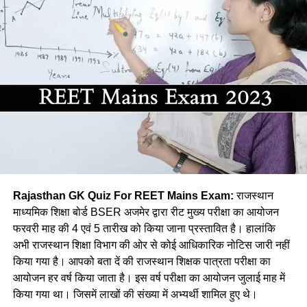
Ans :- (d)
(b) कालबेलिया नृत्य
Q. हम लोग भाषा व्यवहार को निरन्तर बनाए रख पाते है इसके लिए सबसे
महत्वपूर्ण है?
(c) भवाई नृत्य
(a) भाषा का गतिशील होना
(d) तेरहताली नृत्य
(b) भाषा का व्यवहारिक होना
Ans:- (a)
(c) भाषा बिम्ब का बनना
Q. बम नृत्य किस जिले का प्रसिद्ध है?
(d) भाषा का उपयोगी होना
(a) कोटा
Rajasthan GK Quiz For REET Mains Exam:
राजस्थान
Ans :- ©
(b) जयपुर
माध्यमिक शिक्षा बोर्ड BSER अजमेर द्वारा रीट मुख्य परीक्षा का आयोजन
फरवरी माह की 4 एवं 5 तारीख को किया जाना प्रस्तावित है। हालांकि
Q. कौनसी विधि सबसे प्राथमिक भाषा उपागम
(c) भरतपुर
अभी राजस्थान शिक्षा विभाग की ओर से कोई आधिकारिक नोटिस जारी नहीं
कहलाती है?
किया गया है। आपको बता दें की राजस्थान शिक्षक पात्रता परीक्षा का
(d) झालावाड़
आयोजन हर वर्ष किया जाता है। इस वर्ष परीक्षा का आयोजन जुलाई माह में
(a) अनुकरण विधि
Ans:- ©
किया गया था। जिसमें लाखों की संख्या में अभ्यर्थी शामिल हुए थे।