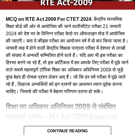
Ans-c
MCQ on RTE Act 2009 For CTET 2024
: केंद्रीय माध्यमिक
Q.2 निम्नलिखित में से कौन-सा पक्षी कैक्टस पोधे के कॉटों के बीच अपना
शिक्षा बोर्ड की ओर से आयोजित की जाने वालीसीटेट परीक्षा 21 जनवरी
घोंसला बनाता है ?
2024 को देश भर के विभिन्न परीक्षा केदो पर ऑफलाइन मोड में आयोजित
की जाएगी। बता दे कीइस परीक्षा का आयोजन वर्ष में दो बार किया जाता है।
(a) फाख्ता
जनवरी माह में होने वाली केंद्रीय शिक्षक पात्रता परीक्षा में देशभर से लाखों
की संख्या में अभ्यर्थी सम्मिलित होने वाले हैं। यदि आप भी इस परीक्षा का
(b) शकरखोरा
हिस्सा बनने जा रहे हैं, तो इस आर्टिकल में हम आपके लिए परीक्षा में पूछे जाने
(c) बया
वाले सबसे महत्वपूर्ण टॉपिक शिक्षा का अधिकार अधिनियम 2009 से जुड़े
कुछ बेहद ही रोचक प्रश्न लेकर आए हैं। जो कि हर वर्ष परीक्षा में पूछे जाते
(d) कलचिडी
रहे हैं , लिहाजा अभ्यर्थियों को इन प्रश्नों का अध्ययन ध्यान पूर्वक करना
चाहिए। जिससे की परीक्षा में बेहतर परिणाम प्राप्त हो सके।
Ans-b
शिक्षा का अधिकार अधिनियम 2009 से संबंधित
Q.3 ग्रामीण क्षेत्रों में, गाय के गोबर में मिट्टी के घरों की दीवारों और फर्श
महत्वपूर्ण प्रश्न—RET Act 2009 Important
को लीपा जाना हैं उन्हें
MCQ Questions For CTET Exam
(a) फर्श को प्रकृतिक रंग देने के लिए
CONTINUE READING