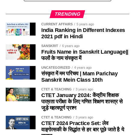
1. RTE 2009 की किस धारा के अनुसार सरकारी विद्यालयों में कुल
(b) कीड़ो को दूर रखने के लिए
स्वीकृत पदों में से 20% से अधिक खाली नहीं होंगे?According to
TRENDING
which section of RTE-2009, not more than 20% of the
(c) चिकना और माफ बनाने के लिए
sanctioned posts in government schools will be
CURRENT AFFAIRS
5 years ago
India Ranking in Different Indexes
vacant?
(d) खुरदरा बनाकर घर्षण बढाने के लिए
2021 pdf in Hindi
(a) धारा-26
SANSKRIT
6 years ago
Ans-b
Fruits Name in Sanskrit Language||
फलों के नाम संस्कृत में
(b) धारा-27
Q.4 निम्नलिखित में से कौन-सा कीट मधुमक्खीयाँ की भाँती कॉलोनी (बस्ती)
में एक साथ नहीं रहता है ? / Which of the following insects
UNCATEGORIZED
4 years ago
(c) धारा-28
संस्कृत में मम परिचय | Mam Parichay
does not live together in a colony (colony) like bees?
Sanskrit Mein Class 10th
(d) इनमें से कोई नहीं
(a) तेतैया दर्श
CTET & TEACHING
3 years ago
CTET January 2024: केंद्रीय शिक्षक
Ans- d
पात्रता परीक्षा के लिए गणित शिक्षण शास्त्र से
(b) चिंटी
जुड़े महत्वपूर्ण प्रश्न
2. यदि किसी विद्यालय में 151 विद्यार्थी है, तो प्रधानाध्यापक सहित
(c) दीमक
CTET & TEACHING
3 years ago
अध्यापकों की संख्या कितनी होगी ?
/
If there are 151 students in
CTET 2024 Practice Set: लेव
a school, then what will be the number of teachers
(d) मकड़ी
वाइगोत्सकी के सिद्धांत से हर बार पूछे जाते है ये
including the headmaster?