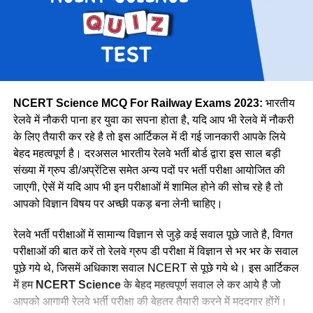
पूर्व
30327
मेट्रो
1069
उत्तर मध्य
18383
पूर्वोत्तर
14118
पूर्वोत्तर सीमा
15705
NCERT Science MCQ For Railway Exams 2023:
भारतीय
उत्तर
38967
रेलवे में नौकरी पाना हर युवा का सपना होता है, यदि आप भी रेलवे में नौकरी
के लिए तैयारी कर रहे है तो इस आर्टिकल में दी गई जानकारी आपके लिये
उत्तर पश्चिमी
15207
वे कहती है कि उनके इस काम को लेकर कई लोग ताने सुनाते है लेकिन वे
बेहद महत्वपूर्ण है। दरअसल भारतीय रेलवे भर्ती बोर्ड द्वारा इस साल बड़ी
दक्षिण मध्य
16947
लोगों की बातों पर ध्यान नहीं देती है और अपना काम पूरे मन से करती है।
संख्या में ग्रुप डी/अप्रेंटिस समेत अन्य पदों पर भर्ती परीक्षा आयोजित की
नीलम मानती है कि महिलाओ को हर क्षेत्र में आना चाहिए। क्योंकि महिला
दक्षिण पूर्व मध्य
8025
जाएगी, ऐसें में यदि आप भी इन परीक्षाओं में शामिल होने की सोच रहे है तो
पुरुष से बेहतर काम कर सकती है।
आपको विज्ञान विषय पर अच्छी पकड़ बना लेनी चाहिए।
दक्षिण पूर्व
17661
दक्षिण
22357
रेलवे भर्ती परीक्षाओं में सामान्य विज्ञान से जुड़े कई सवाल पूछे जाते है, विगत
परीक्षाओं की बात करें तो रेलवे ग्रुप डी परीक्षा में विज्ञान से भर भर के सवाल
दक्षिण पश्चिम
6581
पूछे गये थे, जिसमें अधिकाश सवाल NCERT से पूछे गये थे। इस आर्टिकल
पश्चिम मध्य
11636
में हम
NCERT Science
के बेहद महत्वपूर्ण सवाल ले कर आये है जो
पश्चिम
30667
आपको आगामी रेलवे भर्ती परीक्षा की बेहतर तैयारी करने में मददगार होंगें।