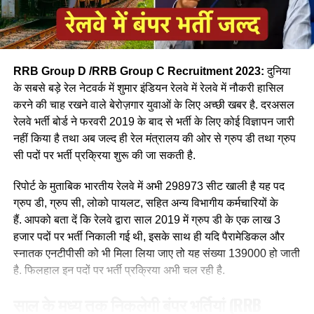
RRB Group D /RRB Group C Recruitment 2023:
दुनिया
के सबसे बड़े रेल नेटवर्क में शुमार इंडियन रेलवे में रेलवे में नौकरी हासिल
करने की चाह रखने वाले बेरोज़गार युवाओं के लिए अच्छी खबर है. दरअसल
रेलवे भर्ती बोर्ड ने फरवरी 2019 के बाद से भर्ती के लिए कोई विज्ञापन जारी
आपने अमूमन पुरुषों को ही रेल चलाते हुए देखा होगा लेकिन माथे पर लाल
नहीं किया है तथा अब जल्द ही रेल मंत्रालय की ओर से ग्रुप डी तथा ग्रुप
बिंदी, भरी हुई मांग और हाथ में लाल चूड़ी पहने हुए महिला लोकों पायलेट
सी पदों पर भर्ती प्रक्रिया शुरू की जा सकती है.
नीलम राथल रेल में सवार हजारों यात्रियों को सुरक्षित गंतव्य पहुंचाने की
जिम्मेदारी उठाती है, मालगाड़ी और पैसेंजर रेल चलाने वाली उत्तर-पश्चिमी
रिपोर्ट के मुताबिक भारतीय रेलवे में अभी 298973 सीट खाली है यह पद
रेलवे की सीनियर असिस्टेंट लोको पायलट नीलम बताती है कि जब वे
ग्रुप डी, ग्रुप सी, लोको पायलट, सहित अन्य विभागीय कर्मचारियों के
पेसीजर ट्रेन चलाती है तो कई लोग उन्हें देख कर हेरान रह जाते है कुछ
हैं. आपको बता दें कि रेलवे द्वारा साल 2019 में ग्रुप डी के एक लाख 3
लड़कीया उन्हे देखकर काफी खुश भी होती है कि एक महिला ट्रेन चल रही
हजार पदों पर भर्ती निकाली गई थी, इसके साथ ही यदि पैरामेडिकल और
है।
स्नातक एनटीपीसी को भी मिला लिया जाए तो यह संख्या 139000 हो जाती
है. फिलहाल इन पदों पर भर्ती प्रक्रिया अभी चल रही है.
साल के मध्य तक निकलेगी बंपर भर्तियां
(RRB