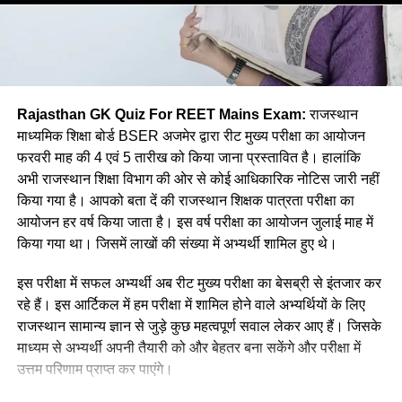
(b) भाषा का व्यवहारिक होना
Ans:- (a)
(c) भाषा बिम्ब का बनना
Q. बम नृत्य किस जिले का प्रसिद्ध है?
(d) भाषा का उपयोगी होना
(a) कोटा
Rajasthan GK Quiz For REET Mains Exam:
राजस्थान
Ans :- ©
(b) जयपुर
माध्यमिक शिक्षा बोर्ड BSER अजमेर द्वारा रीट मुख्य परीक्षा का आयोजन
फरवरी माह की 4 एवं 5 तारीख को किया जाना प्रस्तावित है। हालांकि
Q. कौनसी विधि सबसे प्राथमिक भाषा उपागम
(c) भरतपुर
अभी राजस्थान शिक्षा विभाग की ओर से कोई आधिकारिक नोटिस जारी नहीं
कहलाती है?
किया गया है। आपको बता दें की राजस्थान शिक्षक पात्रता परीक्षा का
(d) झालावाड़
आयोजन हर वर्ष किया जाता है। इस वर्ष परीक्षा का आयोजन जुलाई माह में
(a) अनुकरण विधि
Ans:- ©
किया गया था। जिसमें लाखों की संख्या में अभ्यर्थी शामिल हुए थे।
(b)व्यतिरेकी विधि
Q. जयनारायण व्यास को किस नृत्य को प्रकाश में लाने का श्रेय दिया जाता
इस परीक्षा में सफल अभ्यर्थी अब रीट मुख्य परीक्षा का बेसब्री से इंतजार कर
है?
रहे हैं। इस आर्टिकल में हम परीक्षा में शामिल होने वाले अभ्यर्थियों के लिए
(c) व्याकरण अनुवाद विधि
राजस्थान सामान्य ज्ञान से जुड़े कुछ महत्वपूर्ण सवाल लेकर आए हैं। जिसके
(a) डांग नृत्य
माध्यम से अभ्यर्थी अपनी तैयारी को और बेहतर बना सकेंगे और परीक्षा में
(d) ध्वन्यात्मक विधि
उत्तम परिणाम प्राप्त कर पाएंगे।
(b) ढोल नृत्य
Ans :- (a)