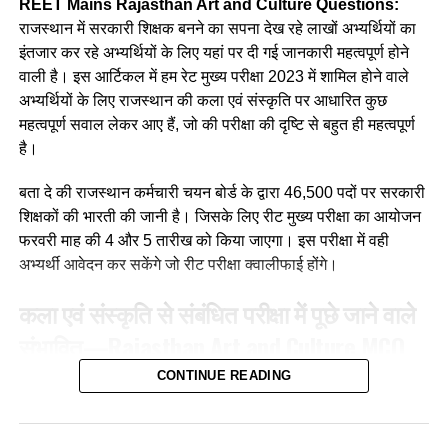
REET Mains Rajasthan Art and Culture Questions:
(a) जिज्ञासा
राजस्थान में सरकारी शिक्षक बनने का सपना देख रहे लाखों अभ्यर्थियों का
इंतजार कर रहे अभ्यर्थियों के लिए यहां पर दी गई जानकारी महत्वपूर्ण होने
(b) अभ्यास
वाली है। इस आर्टिकल में हम रेट मुख्य परीक्षा 2023 में शामिल होने वाले
अभ्यर्थियों के लिए राजस्थान की कला एवं संस्कृति पर आधारित कुछ
(c) अनुकरण
महत्वपूर्ण सवाल लेकर आए हैं, जो की परीक्षा की दृष्टि से बहुत ही महत्वपूर्ण
(d) उपर्युक्त सभी
है।
Ans :- (a)
बता दे की राजस्थान कर्मचारी चयन बोर्ड के द्वारा 46,500 पदों पर सरकारी
शिक्षकों की भारती की जानी है। जिसके लिए रीट मुख्य परीक्षा का आयोजन
Q. मातृ भाषा से अभिप्राय है?
फरवरी माह की 4 और 5 तारीख को किया जाएगा। इस परीक्षा में वही
अभ्यर्थी आवेदन कर सकेंगे जो रीट परीक्षा क्वालीफाई होंगे।
(a)क्षेत्र विशेष की भाषा
कला एवं संस्कृति से संबंधित परीक्षा में पूछे जाने वाले
(b) माँ के द्वारा बोले जाने वाले शब्द
संभावित
—
Rajasthan Art and Culture
MCQ
(c) परिजनों की भाषा
For REET Exam
CONTINUE READING
(d) वातावरण की भाषा
Q. बिंदोरी नृत्य किस जिले का प्रसिद्ध है?