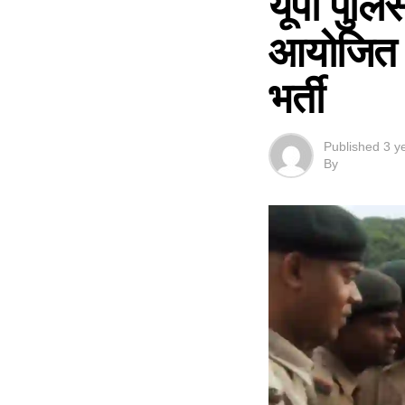
यूपी पुलि
आयोजित हो
भर्ती
Published
3 y
By