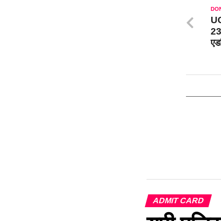
DON
UG
23 
एडम
ADMIT CARD