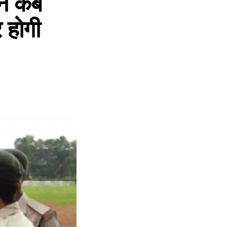
नें कब
 होगी