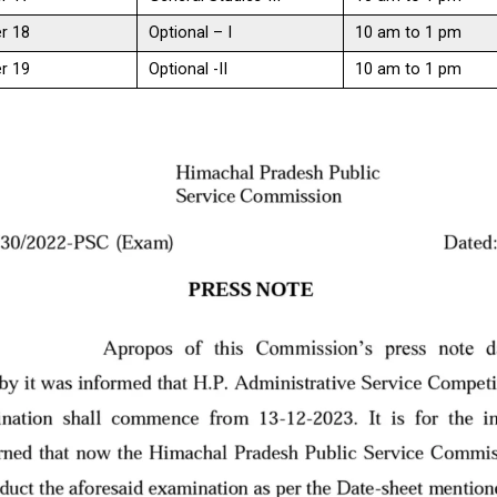
r 18
Optional – I
10 am to 1 pm
r 19
Optional -II
10 am to 1 pm