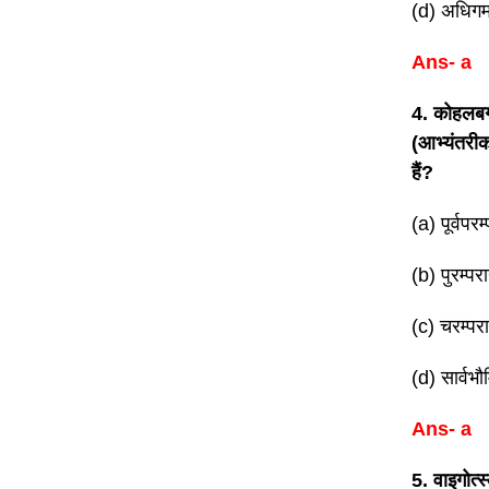
(d) अधिगम
Ans- a
4. कोहलबर्
(आभ्यंतरीक
हैं?
(a) पूर्वपर
(b) पुरम्प
(c) चरम्पर
(d) सार्वभौ
Ans- a
5. वाइगोत्