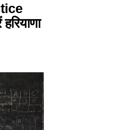
tice
ं हरियाणा