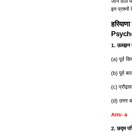
जाने वाले म
इन प्रश्नों
हरियाणा श
Psych
1. उलझन क
(a) पूर्व क
(b) पूर्व बा
(c) प्रौढ़ा
(d) उत्तर ब
Ans- a
2. छद्म पर