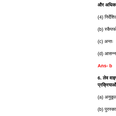
और अधिक क
(4) निर्दे
(b) स्कैपफो
(c) अन्तः
(d) आसन्न 
Ans- b
6. लेव वाइ
प्रक्रियाओं
(a) अनुकू
(b) पुरस्क