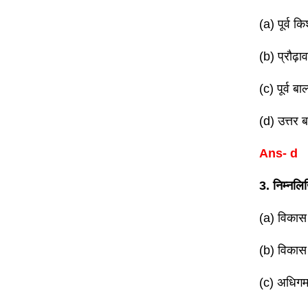
(a) पूर्व क
(b) प्रौढ़ा
(c) पूर्व बा
(d) उत्तर ब
Ans- d
3. निम्नलि
(a) विकास 
(b) विकास 
(c) अधिगम