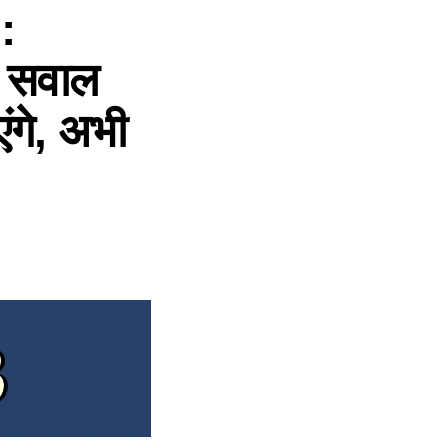
:
री सवाल
ंगे, अभी