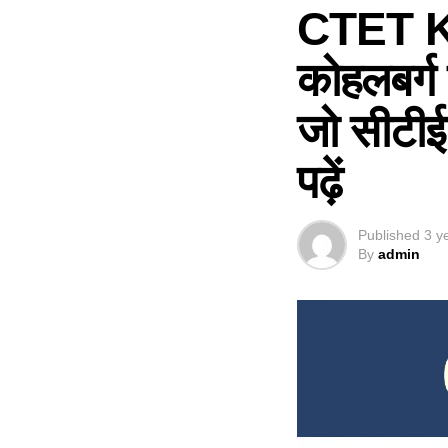
CTET K
कोहलबर्ग 
जो सीटीई
पढ़ें
Published
3 y
By
admin