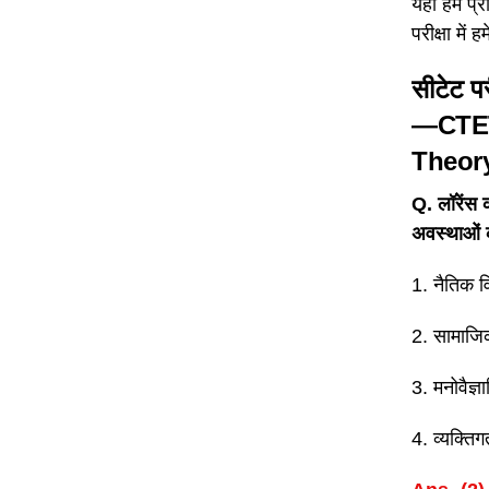
यहां हम प्र
परीक्षा में
सीटेट पर
—CTET
Theor
Q. लॉरेंस 
अवस्थाओं क
1. नैतिक 
2. सामाजि
3. मनोवैज्
4. व्यक्ति