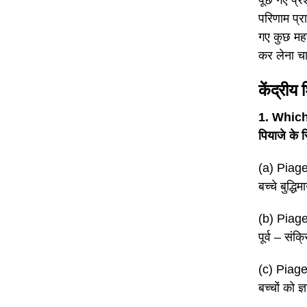
परिणाम प्रा
गए कुछ महत
कर लेना चा
केंद्रीय 
1. Which 
पियाजे के 
(a) Piage
बच्चे बुद्धिम
(b) Piage
पूर्व – सं
(c) Piage
बच्चों को 