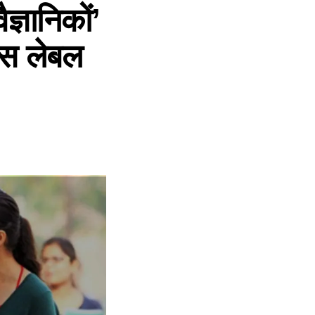
्ञानिकों’
 इस लेबल