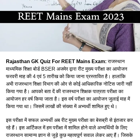
(a) भाषा का गतिशील होना
(d) तेरहताली नृत्य
(b) भाषा का व्यवहारिक होना
Ans:- (a)
(c) भाषा बिम्ब का बनना
Q. बम नृत्य किस जिले का प्रसिद्ध है?
(d) भाषा का उपयोगी होना
(a) कोटा
Rajasthan GK Quiz For REET Mains Exam:
राजस्थान
Ans :- ©
(b) जयपुर
माध्यमिक शिक्षा बोर्ड BSER अजमेर द्वारा रीट मुख्य परीक्षा का आयोजन
फरवरी माह की 4 एवं 5 तारीख को किया जाना प्रस्तावित है। हालांकि
Q. कौनसी विधि सबसे प्राथमिक भाषा उपागम
(c) भरतपुर
अभी राजस्थान शिक्षा विभाग की ओर से कोई आधिकारिक नोटिस जारी नहीं
कहलाती है?
किया गया है। आपको बता दें की राजस्थान शिक्षक पात्रता परीक्षा का
(d) झालावाड़
आयोजन हर वर्ष किया जाता है। इस वर्ष परीक्षा का आयोजन जुलाई माह में
(a) अनुकरण विधि
Ans:- ©
किया गया था। जिसमें लाखों की संख्या में अभ्यर्थी शामिल हुए थे।
(b)व्यतिरेकी विधि
Q. जयनारायण व्यास को किस नृत्य को प्रकाश में लाने का श्रेय दिया जाता
इस परीक्षा में सफल अभ्यर्थी अब रीट मुख्य परीक्षा का बेसब्री से इंतजार कर
है?
रहे हैं। इस आर्टिकल में हम परीक्षा में शामिल होने वाले अभ्यर्थियों के लिए
(c) व्याकरण अनुवाद विधि
राजस्थान सामान्य ज्ञान से जुड़े कुछ महत्वपूर्ण सवाल लेकर आए हैं। जिसके