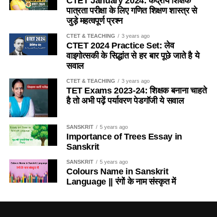
CTET January 2024: केंद्रीय शिक्षक
(b) उद्देश्य प्राप्ति में
(a) नाना साहब
पात्रता परीक्षा के लिए गणित शिक्षण शास्त्र से
Q. कुचामनी ख्याल का प्रचलन किस क्षेत्र में है?
जुड़े महत्वपूर्ण प्रश्न
(c) कभी लक्ष्य कभी उद्देश्य प्राप्ति में
(b) रानी लक्ष्मी बाई
CTET & TEACHING
3 years ago
(a) सीकर, खण्डेला
CTET 2024 Practice Set: लेव
(d) लक्ष्य प्राप्ति तथा उद्देश्य पूर्ति में
(c) बहादुर शाह जफर
वाइगोत्सकी के सिद्धांत से हर बार पूछे जाते है ये
(b) दौसा, लालसोट
सवाल
Ans :- (b)
(d) लियाकत अली
CTET & TEACHING
3 years ago
(c) करौली, भरतपुर
TET Exams 2023-24: शिक्षक बनाना चाहते
Q. भाषा बिम्ब की उपयोगिता है ?
Ans:- (d)
है तो अभी पढ़ें पर्यावरण पेडगॉजी ये सवाल
(d) कुचामन, नागौर
(a) भाषा व्यवहार में
Q. निम्न में से कौनसा युग्म सुमेलित नहीं है?
Ans:- (d)
SANSKRIT
5 years ago
(b) भाषा स्थायित्व में
(a) मेवाती बोली- अलवर
Importance of Trees Essay in
Sanskrit
Q. तुकनगीर व शाहअली का संबंध किस लोकनाट्य से है?
(c) भाषा विकास में
(b) गोड़वाड़ी बोली – पाली
SANSKRIT
5 years ago
(a)फड़
Colours Name in Sanskrit
(d) उपर्युक्त सभी
(c) मेवाड़ी बोली – उदयपुर
Language || रंगों के नाम संस्कृत में
(b)ख्याल
Ans :- (d)
(d) ढूँढ़ाड़ी बोली – बीकानेर
(c) दंगल