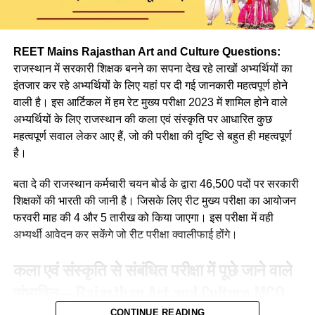
Q. निम्न में से किस सोपान के द्वारा बालक में भाषा का जन्म होता है ?
REET Mains Rajasthan Art and Culture Questions:
(a) जिज्ञासा
राजस्थान में सरकारी शिक्षक बनने का सपना देख रहे लाखों अभ्यर्थियों का
इंतजार कर रहे अभ्यर्थियों के लिए यहां पर दी गई जानकारी महत्वपूर्ण होने
(b) अभ्यास
वाली है। इस आर्टिकल में हम रेट मुख्य परीक्षा 2023 में शामिल होने वाले
अभ्यर्थियों के लिए राजस्थान की कला एवं संस्कृति पर आधारित कुछ
(c) अनुकरण
महत्वपूर्ण सवाल लेकर आए हैं, जो की परीक्षा की दृष्टि से बहुत ही महत्वपूर्ण
(d) उपर्युक्त सभी
है।
Ans :- (a)
बता दे की राजस्थान कर्मचारी चयन बोर्ड के द्वारा 46,500 पदों पर सरकारी
शिक्षकों की भारती की जानी है। जिसके लिए रीट मुख्य परीक्षा का आयोजन
Q. मातृ भाषा से अभिप्राय है?
फरवरी माह की 4 और 5 तारीख को किया जाएगा। इस परीक्षा में वही
अभ्यर्थी आवेदन कर सकेंगे जो रीट परीक्षा क्वालीफाई होंगे।
(a)क्षेत्र विशेष की भाषा
कला एवं संस्कृति से संबंधित परीक्षा में पूछे जाने वाले
(b) माँ के द्वारा बोले जाने वाले शब्द
संभावित
—
Rajasthan Art and Culture
MCQ
(c) परिजनों की भाषा
For REET Exam
CONTINUE READING