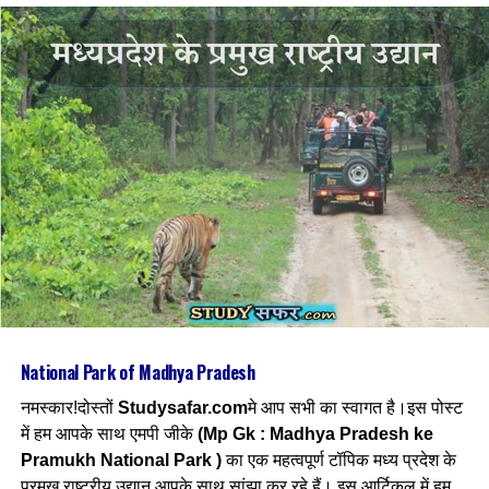
चंबल, बेतवा, सोन, केन-
उत्तर दिशा की ओर
नर्मदा, ताप्ती-
पूर्व दिशा की ओर
बेनगंगा, वर्धा-
दक्षिण दिशा की ओर
Download Madhya Pradesh Current Affairs E-Book –
Cli
ck Here
1.नर्मदा
उद्गम-
अनूपपुर जिले के अमरकंटक से
समापन
– खंभात की खाड़ी (अरब सागर)
National Park of Madhya Pradesh
लंबाई-
1312 (कुल लंबाई) 1077( एमपी में)
नमस्कार!दोस्तों
Studysafar.com
मे आप सभी का स्वागत है।इस पोस्ट
में हम आपके साथ एमपी जीके
(Mp Gk : Madhya Pradesh ke
अन्य नाम-
रेवा, मेकलसूता, नामादोस
Pramukh National Park )
का एक महत्वपूर्ण टॉपिक मध्य प्रदेश के
प्रमुख राष्ट्रीय उद्यान आपके साथ सांझा कर रहे हैं। इस आर्टिकल में हम