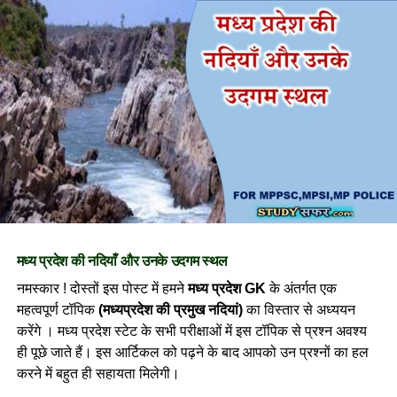
2
पीर बुधान का मकबरा
शिवपुरी
3.
तात्या टोपे की समाधि
शिवपुरी
4.
माधवराव सिंधिया की समाधि
शिवपुरी
5.
तानसेन का मकबरा
ग्वालियर
6.
मोहम्मद गौस का मकबरा
ग्वालियर
7.
रानी लक्ष्मी बाई की समाधि
ग्वालियर
8.
झलकारी बाई की समाधि
ग्वालियर
9.
अब्दुल्लाह शाह चंगेज का मकबरा
मांडू( धार)
10.
होशंगशाह का मकबरा
मांडू( धार)
मध्य प्रदेश की नदियाँ और उनके उदगम स्थल
11.
रानी अवंती बाई की समाधि
मंडला
12.
रानी गिरधारी बाई की समाधि
मंडला
नमस्कार ! दोस्तों इस पोस्ट में हमने
मध्य प्रदेश GK
के अंतर्गत एक
महत्वपूर्ण टॉपिक
(मध्यप्रदेश की प्रमुख नदियां)
का विस्तार से अध्ययन
13.
मुमताज महल की कब्र
बुरहानपुर
करेंगे । मध्य प्रदेश स्टेट के सभी परीक्षाओं में इस टॉपिक से प्रश्न अवश्य
14.
दौलत का लोदी का मकबरा
बुरहानपुर
ही पूछे जाते हैं। इस आर्टिकल को पढ़ने के बाद आपको उन प्रश्नों का हल
15.
नवाब सिद्दीकी हसन खां का मकबरा
भोपाल
करने में बहुत ही सहायता मिलेगी।