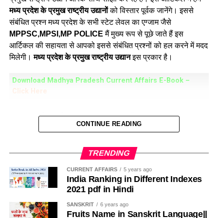
सहायक नदियां-
नर्मदा नदी की
41
सहायक नदियां हैं जिनमें से प्रमुख है-
मध्य प्रदेश के प्रमुख राष्ट्रीय उद्यानों
को विस्तार पूर्वक जानेंगे। इससे
संबंधित प्रश्न मध्य प्रदेश के सभी स्टेट लेवल का एग्जाम जैसे
वरना, हिरन, हथिनी,ऊटी, शेर, शक्कर, तवा, बंजर, दूधी आदि।
MPPSC,MPSI,MP POLICE
मैं मुख्य रूप से पूछे जाते हैं इस
आर्टिकल की सहायता से आपको इससे संबंधित प्रश्नों को हल करने में मदद
बेसिन क्षेत्र-
93180 वर्ग किलोमीटर
मिलेगी।
मध्य प्रदेश के प्रमुख राष्ट्रीय उद्यान
इस प्रकार है।
89.9%(
एमपी
में),6.5%
(गुजरात
में),2.7%
(महाराष्ट्र
में)
Download Madhya Pradesh Current Affairs E-Book –
परियोजना-
इंदिरा सागर बांध परियोजना (पुनासा डैम),सरदार सरोवर बांध
Cli
ck Here
परियोजना
मध्यप्रदेश के प्रमुख राष्ट्रीय उद्यान
प्रमुख तथ्य
CONTINUE READING
(Madhya Pradesh ke Pramukh
यह मध्यप्रदेश की प्रमुख बड़ी तथा लंबी नदी है।
National Park
)
TRENDING
नर्मदा नदी भारत की पांचवीं सबसे बड़ी नदी है।
CURRENT AFFAIRS
5 years ago
कान्हा किसली राष्ट्रीय उद्यान
India Ranking in Different Indexes
इस नदी को मध्य प्रदेश के लोक माता और जीवन रेखा कहते हैं।
2021 pdf in Hindi
नर्मदा को मध्य प्रदेश की अर्थव्यवस्था की मेरुरज्जु कहते हैं।
यह राष्ट्रीय उद्यान मंडला जिले के अंतर्गत आता है
SANSKRIT
6 years ago
Fruits Name in Sanskrit Language||
यह नदी डेल्टा नहीं बनाती बल्कि एशचूरी का निर्माण करती है।