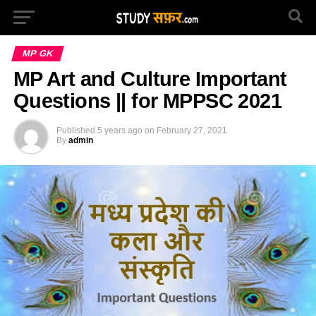
MP GK
MP Art and Culture Important
Questions || for MPPSC 2021
Published
5 years ago
on
February 27, 2021
By
admin