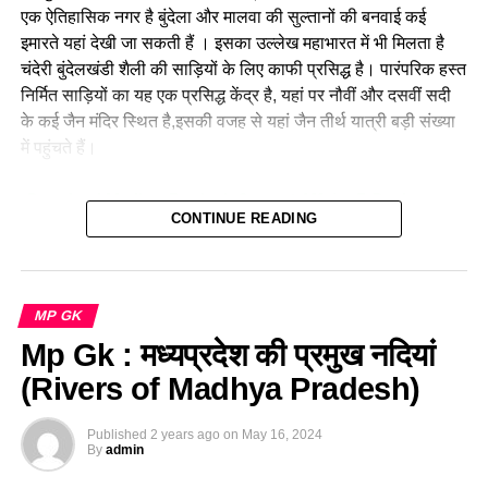
एक ऐतिहासिक नगर है बुंदेला और मालवा की सुल्तानों की बनवाई कई
इमारते यहां देखी जा सकती हैं । इसका उल्लेख महाभारत में भी मिलता है
चंदेरी बुंदेलखंडी शैली की साड़ियों के लिए काफी प्रसिद्ध है। पारंपरिक हस्त
निर्मित साड़ियों का यह एक प्रसिद्ध केंद्र है, यहां पर नौवीं और दसवीं सदी
के कई जैन मंदिर स्थित है,इसकी वजह से यहां जैन तीर्थ यात्री बड़ी संख्या
में पहुंचते हैं।
Download Madhya Pradesh Current Affairs E-Book –
CONTINUE READING
Cli
ck Here
मध्यप्रदेश की प्रमुख महल और मकबर
(pramukh samadhi aur makbare in
MP GK
Mp Gk : मध्यप्रदेश की प्रमुख नदियां
mp)
(Rivers of Madhya Pradesh)
क्रमांक
महल और मकबरे
स्थान
Published
2 years ago
on
May 16, 2024
By
admin
1.
महारानी सांख्य राजे सिंधिया की समाधि
शिवपुरी