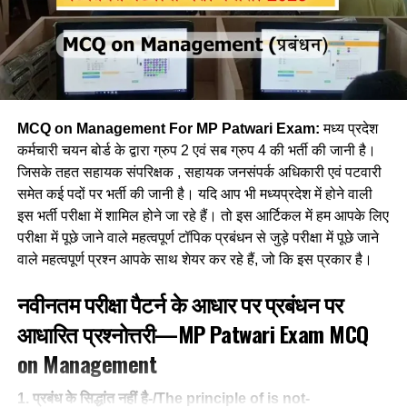
(c) शिकार बैगाओं का प्रिय शोक है.
Ans- b
(d) बैगा जनजाति के निवास स्थान को फाल्या कहते हैं.
5. यदि आप एफटीपी (FTP) प्रोग्राम का उपयोग कर रहे हैं, तो आप ?
Ans- d
If you are using an FTP programme, you are
3. ‘लोहासुर’ किस जनजाति का प्रमुख देवता है?’/ Lohasura is the
MCQ on Management For MP Patwari Exam:
मध्य प्रदेश
(a) इंटरनेट सर्वर से और इंटरनेट सर्वर पर फाइल्स ट्रांसफर कर रहे हैं।
chief deity of which tribe?
कर्मचारी चयन बोर्ड के द्वारा ग्रुप 2 एवं सब ग्रुप 4 की भर्ती की जानी है।
जिसके तहत सहायक संपरिक्षक , सहायक जनसंपर्क अधिकारी एवं पटवारी
(b) वेबसाइट डिजाइन कर रहे हैं।
(a) कोल
समेत कई पदों पर भर्ती की जानी है। यदि आप भी मध्यप्रदेश में होने वाली
(c) प्रोग्राम डेवलप कर रहे हैं।
इस भर्ती परीक्षा में शामिल होने जा रहे हैं। तो इस आर्टिकल में हम आपके लिए
(b) पनिका
परीक्षा में पूछे जाने वाले महत्वपूर्ण टॉपिक प्रबंधन से जुड़े परीक्षा में पूछे जाने
(d) कोडिंग कर रहे है।
वाले महत्वपूर्ण प्रश्न आपके साथ शेयर कर रहे हैं, जो कि इस प्रकार है।
(c) पारधी
Ans- a
नवीनतम परीक्षा पैटर्न के आधार पर प्रबंधन पर
(d) अगरिया
आधारित प्रश्नोत्तरी—
MP Patwari Exam MCQ
6. कंप्यूटर में PAN का फुलफॉर्म क्या है ?
Ans- d
on Management
(a) Private Area Network
4. पारधी जनजाति किन जिलों में निवास करती है?/ In which districts
1. प्रबंध के सिद्धांत नहीं है-/The principle of is not-