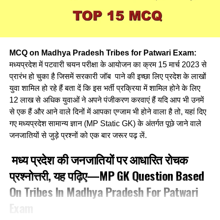
2. ओ. एम. आर. का फुल फॉर्म क्या होता है ?
What is the full form of OMR?
(a) ऑप्टिकल मार्क रीडर / Optical Mark Reader
MCQ on Madhya Pradesh Tribes for Patwari Exam:
मध्यप्रदेश में पटवारी चयन परीक्षा के आयोजन का क्रम 15 मार्च 2023 से
(b) ऑप्टिकल मार्कअप रीडर / Optical Markup Reader
प्रारंभ हो चुका है जिसमें सरकारी जॉब पाने की इच्छा लिए प्रदेश के लाखों
युवा शामिल हो रहे हैं बता दें कि इस भर्ती प्रक्रिया में शामिल होने के लिए
(c) ऑप्टिकल मेक रीडर / Optical Make Reader
12 लाख से अधिक युवाओं ने अपने पंजीकरण करवाएं हैं यदि आप भी उनमें
से एक हैं और आने वाले दिनों में आपका एग्जाम भी होने वाला है तो, यहां दिए
(d) उपर्युक्त में से कोई नहीं / None of the above
गए मध्यप्रदेश सामान्य ज्ञान (MP Static GK) के अंतर्गत पूछे जाने वाले
Ans- a
जनजातियों से जुड़े प्रश्नों को एक बार जरूर पढ़ लें.
मध्य प्रदेश की जनजातियों पर आधारित रोचक
3. कंप्यूटर के क्षेत्र में TXT, DOC, SMP ……….हैं । /
प्रश्नोत्तरी, यह पढ़िए—MP GK Question Based
In the field of computer, .TXT, DOC, .SMP are……..
On Tribes In Madhya Pradesh For Patwari
(a) कॉम्प्लैक्स कमांड्स / Complex commands
Exam