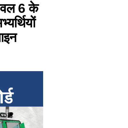
वल 6 के
्यर्थियों
लाइन