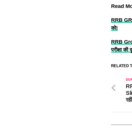
Read Mo
RRB GROUP 
को!
RRB Group
परीक्षा की द
RELATED T
DON
R
Sli
रह