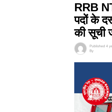
RRB NTP
पदों के दस
की सूची ज
Published
4 y
By