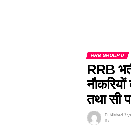
RRB GROUP D
RRB भर्ती
नौकरियों 
तथा सी पद
Published
3 y
By