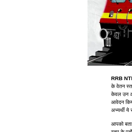
RRB NTP
के वेतन स्
केवल उन अभ्
आवेदन किया
अभ्यर्थी 
आपको बता द
स्तर के पद