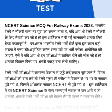
उत्तर मध्य
18383
पूर्वोत्तर
14118
पूर्वोत्तर सीमा
15705
NCERT Science MCQ For Railway Exams 2023:
भारतीय
उत्तर
38967
रेलवे में नौकरी पाना हर युवा का सपना होता है, यदि आप भी रेलवे में नौकरी
के लिए तैयारी कर रहे है तो इस आर्टिकल में दी गई जानकारी आपके लिये
उत्तर पश्चिमी
15207
वे कहती है कि उनके इस काम को लेकर कई लोग ताने सुनाते है लेकिन वे
बेहद महत्वपूर्ण है। दरअसल भारतीय रेलवे भर्ती बोर्ड द्वारा इस साल बड़ी
दक्षिण मध्य
16947
लोगों की बातों पर ध्यान नहीं देती है और अपना काम पूरे मन से करती है।
संख्या में ग्रुप डी/अप्रेंटिस समेत अन्य पदों पर भर्ती परीक्षा आयोजित की
नीलम मानती है कि महिलाओ को हर क्षेत्र में आना चाहिए। क्योंकि महिला
दक्षिण पूर्व मध्य
8025
जाएगी, ऐसें में यदि आप भी इन परीक्षाओं में शामिल होने की सोच रहे है तो
पुरुष से बेहतर काम कर सकती है।
आपको विज्ञान विषय पर अच्छी पकड़ बना लेनी चाहिए।
दक्षिण पूर्व
17661
दक्षिण
22357
रेलवे भर्ती परीक्षाओं में सामान्य विज्ञान से जुड़े कई सवाल पूछे जाते है, विगत
परीक्षाओं की बात करें तो रेलवे ग्रुप डी परीक्षा में विज्ञान से भर भर के सवाल
दक्षिण पश्चिम
6581
पूछे गये थे, जिसमें अधिकाश सवाल NCERT से पूछे गये थे। इस आर्टिकल
पश्चिम मध्य
11636
में हम
NCERT Science
के बेहद महत्वपूर्ण सवाल ले कर आये है जो
पश्चिम
30667
आपको आगामी रेलवे भर्ती परीक्षा की बेहतर तैयारी करने में मददगार होंगें।
कुल
298973
Read More:
GK Questions: रेलवे सहित सभी सरकारी भर्ती