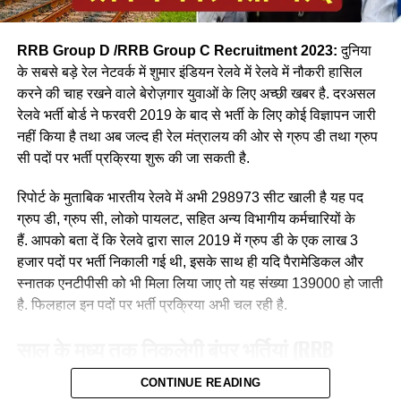
RRB Group D /RRB Group C Recruitment 2023:
दुनिया
के सबसे बड़े रेल नेटवर्क में शुमार इंडियन रेलवे में रेलवे में नौकरी हासिल
करने की चाह रखने वाले बेरोज़गार युवाओं के लिए अच्छी खबर है. दरअसल
रेलवे भर्ती बोर्ड ने फरवरी 2019 के बाद से भर्ती के लिए कोई विज्ञापन जारी
आपने अमूमन पुरुषों को ही रेल चलाते हुए देखा होगा लेकिन माथे पर लाल
नहीं किया है तथा अब जल्द ही रेल मंत्रालय की ओर से ग्रुप डी तथा ग्रुप
बिंदी, भरी हुई मांग और हाथ में लाल चूड़ी पहने हुए महिला लोकों पायलेट
सी पदों पर भर्ती प्रक्रिया शुरू की जा सकती है.
नीलम राथल रेल में सवार हजारों यात्रियों को सुरक्षित गंतव्य पहुंचाने की
जिम्मेदारी उठाती है, मालगाड़ी और पैसेंजर रेल चलाने वाली उत्तर-पश्चिमी
रिपोर्ट के मुताबिक भारतीय रेलवे में अभी 298973 सीट खाली है यह पद
रेलवे की सीनियर असिस्टेंट लोको पायलट नीलम बताती है कि जब वे
ग्रुप डी, ग्रुप सी, लोको पायलट, सहित अन्य विभागीय कर्मचारियों के
पेसीजर ट्रेन चलाती है तो कई लोग उन्हें देख कर हेरान रह जाते है कुछ
हैं. आपको बता दें कि रेलवे द्वारा साल 2019 में ग्रुप डी के एक लाख 3
लड़कीया उन्हे देखकर काफी खुश भी होती है कि एक महिला ट्रेन चल रही
हजार पदों पर भर्ती निकाली गई थी, इसके साथ ही यदि पैरामेडिकल और
है।
स्नातक एनटीपीसी को भी मिला लिया जाए तो यह संख्या 139000 हो जाती
है. फिलहाल इन पदों पर भर्ती प्रक्रिया अभी चल रही है.
साल के मध्य तक निकलेगी बंपर भर्तियां
(RRB
Recruitment 2023)
CONTINUE READING