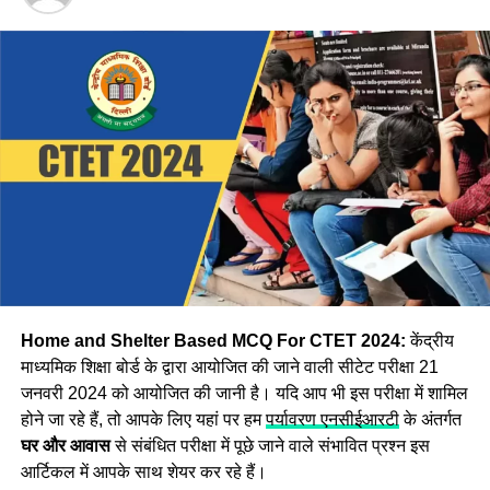
CTET Answer Key 2024: कैसे
डाउनलोड करें आंसर-की
Step:1 CBSE CTET उत्तर कुंजी डाउनलोड करने के लिए, सबसे पहले
आपको आधिकारिक वेबसाइट ctet.nic.in पर जाना होगा
Step:2 अब वेबसाइट पर दिखाई दे रहे
CTET Answer Key 2024
विकल्प पर क्लिक करें।
Step:3 अब आपको एप्लीकेशन नंबर और जन्म की तारीख दर्ज करके
लॉगिन करना होगा इसके बाद Asnswer Key स्क्रीन पर प्रदर्शित हो
जाएगी।
Home and Shelter Based MCQ For CTET 2024:
केंद्रीय
माध्यमिक शिक्षा बोर्ड के द्वारा आयोजित की जाने वाली सीटेट परीक्षा 21
जनवरी 2024 को आयोजित की जानी है। यदि आप भी इस परीक्षा में शामिल
होने जा रहे हैं, तो आपके लिए यहां पर हम
पर्यावरण एनसीईआरटी
के अंतर्गत
घर और आवास
से संबंधित परीक्षा में पूछे जाने वाले संभावित प्रश्न इस
आर्टिकल में आपके साथ शेयर कर रहे हैं।