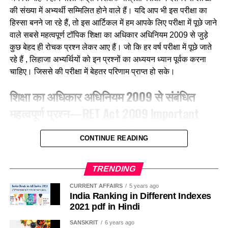
की संख्या में अभ्यर्थी सम्मिलित होने वाले हैं। यदि आप भी इस परीक्षा का
(b) शकरखोरा
हिस्सा बनने जा रहे हैं, तो इस आर्टिकल में हम आपके लिए परीक्षा में पूछे जाने
(c) बया
वाले सबसे महत्वपूर्ण टॉपिक शिक्षा का अधिकार अधिनियम 2009 से जुड़े
कुछ बेहद ही रोचक प्रश्न लेकर आए हैं। जो कि हर वर्ष परीक्षा में पूछे जाते
(d) कलचिडी
रहे हैं , लिहाजा अभ्यर्थियों को इन प्रश्नों का अध्ययन ध्यान पूर्वक करना
चाहिए। जिससे की परीक्षा में बेहतर परिणाम प्राप्त हो सके।
Ans-b
शिक्षा का अधिकार अधिनियम 2009 से संबंधित
Q.3 ग्रामीण क्षेत्रों में, गाय के गोबर में मिट्टी के घरों की दीवारों और फर्श
महत्वपूर्ण प्रश्न—RET Act 2009 Important
को लीपा जाना हैं उन्हें
MCQ Questions For CTET Exam
(a) फर्श को प्रकृतिक रंग देने के लिए
CONTINUE READING
1. RTE 2009 की किस धारा के अनुसार सरकारी विद्यालयों में कुल
(b) कीड़ो को दूर रखने के लिए
स्वीकृत पदों में से 20% से अधिक खाली नहीं होंगे?According to
TRENDING
which section of RTE-2009, not more than 20% of the
(c) चिकना और माफ बनाने के लिए
sanctioned posts in government schools will be
CURRENT AFFAIRS
5 years ago
India Ranking in Different Indexes
vacant?
(d) खुरदरा बनाकर घर्षण बढाने के लिए
2021 pdf in Hindi
(a) धारा-26
SANSKRIT
6 years ago
Ans-b