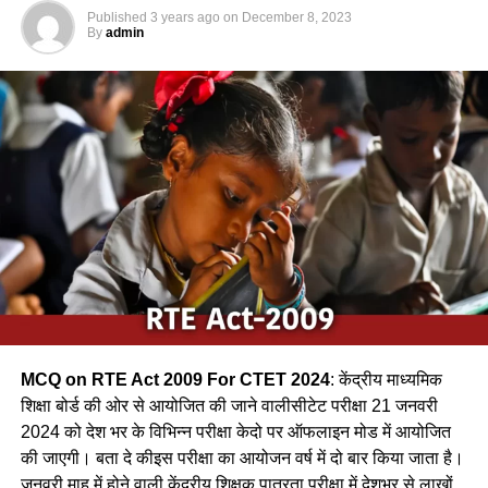
MCQ For CTET Exam 2024
Published
3 years ago
on
December 8, 2023
By
admin
Q.1 कोई पक्षी पेड़ की ऊँची डाल पर अपना घोंसला बनाता है। यह पक्षी हो
सकता है | / A bird builds its nest at the top of the tree. It
can be a bird.
(a) शकरखोरा / sugar cane
(b) कलचिडी / Kalchidi
(c) कौआ /Crow
(d) फाखता /
Ans-c
MCQ on RTE Act 2009 For CTET 2024
: केंद्रीय माध्यमिक
Q.2 निम्नलिखित में से कौन-सा पक्षी कैक्टस पोधे के कॉटों के बीच अपना
शिक्षा बोर्ड की ओर से आयोजित की जाने वालीसीटेट परीक्षा 21 जनवरी
घोंसला बनाता है ?
2024 को देश भर के विभिन्न परीक्षा केदो पर ऑफलाइन मोड में आयोजित
की जाएगी। बता दे कीइस परीक्षा का आयोजन वर्ष में दो बार किया जाता है।
(a) फाख्ता
जनवरी माह में होने वाली केंद्रीय शिक्षक पात्रता परीक्षा में देशभर से लाखों