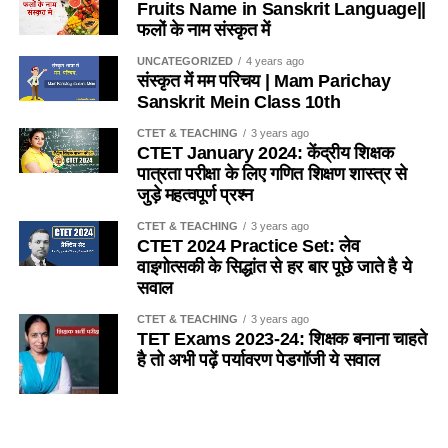
Fruits Name in Sanskrit Language||
फलों के नाम संस्कृत में
(b) धारा-27
Q.4 निम्नलिखित में से कौन-सा कीट मधुमक्खीयाँ की भाँती कॉलोनी (बस्ती)
में एक साथ नहीं रहता है ? / Which of the following insects
UNCATEGORIZED
4 years ago
(c) धारा-28
संस्कृत में मम परिचय | Mam Parichay
does not live together in a colony (colony) like bees?
Sanskrit Mein Class 10th
(d) इनमें से कोई नहीं
(a) तेतैया दर्श
CTET & TEACHING
3 years ago
CTET January 2024: केंद्रीय शिक्षक
Ans- d
पात्रता परीक्षा के लिए गणित शिक्षण शास्त्र से
(b) चिंटी
जुड़े महत्वपूर्ण प्रश्न
2. यदि किसी विद्यालय में 151 विद्यार्थी है, तो प्रधानाध्यापक सहित
(c) दीमक
CTET & TEACHING
3 years ago
अध्यापकों की संख्या कितनी होगी ?
/
If there are 151 students in
CTET 2024 Practice Set: लेव
a school, then what will be the number of teachers
(d) मकड़ी
वाइगोत्सकी के सिद्धांत से हर बार पूछे जाते है ये
including the headmaster?
सवाल
Ans-d
(a) 4
CTET & TEACHING
3 years ago
TET Exams 2023-24: शिक्षक बनाना चाहते
Q.5 कुत्ता मछली का आवास है
है तो अभी पढ़ें पर्यावरण पेडगॉजी ये सवाल
(b) 5
(a) नदी
(c) 6
SANSKRIT
5 years ago
Importance of Trees Essay in
(b) तालाव