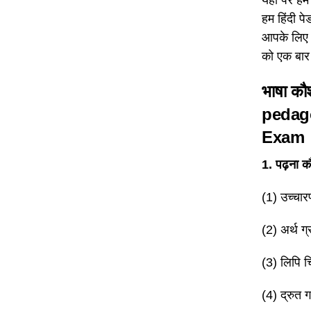
हम हिंदी पे
आपके लिए ल
को एक बार 
भाषा कौश
pedago
Exam
1. पढ़ना कौश
(1) उच्चारण
(2) अर्थ 
(3) लिपि चि
(4) द्रुत ग