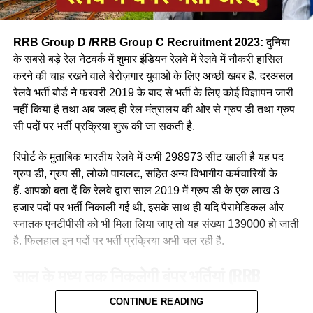
RRB Group D /RRB Group C Recruitment 2023:
दुनिया
के सबसे बड़े रेल नेटवर्क में शुमार इंडियन रेलवे में रेलवे में नौकरी हासिल
करने की चाह रखने वाले बेरोज़गार युवाओं के लिए अच्छी खबर है. दरअसल
रेलवे भर्ती बोर्ड ने फरवरी 2019 के बाद से भर्ती के लिए कोई विज्ञापन जारी
आपने अमूमन पुरुषों को ही रेल चलाते हुए देखा होगा लेकिन माथे पर लाल
नहीं किया है तथा अब जल्द ही रेल मंत्रालय की ओर से ग्रुप डी तथा ग्रुप
बिंदी, भरी हुई मांग और हाथ में लाल चूड़ी पहने हुए महिला लोकों पायलेट
सी पदों पर भर्ती प्रक्रिया शुरू की जा सकती है.
नीलम राथल रेल में सवार हजारों यात्रियों को सुरक्षित गंतव्य पहुंचाने की
जिम्मेदारी उठाती है, मालगाड़ी और पैसेंजर रेल चलाने वाली उत्तर-पश्चिमी
रिपोर्ट के मुताबिक भारतीय रेलवे में अभी 298973 सीट खाली है यह पद
रेलवे की सीनियर असिस्टेंट लोको पायलट नीलम बताती है कि जब वे
ग्रुप डी, ग्रुप सी, लोको पायलट, सहित अन्य विभागीय कर्मचारियों के
पेसीजर ट्रेन चलाती है तो कई लोग उन्हें देख कर हेरान रह जाते है कुछ
हैं. आपको बता दें कि रेलवे द्वारा साल 2019 में ग्रुप डी के एक लाख 3
लड़कीया उन्हे देखकर काफी खुश भी होती है कि एक महिला ट्रेन चल रही
हजार पदों पर भर्ती निकाली गई थी, इसके साथ ही यदि पैरामेडिकल और
है।
स्नातक एनटीपीसी को भी मिला लिया जाए तो यह संख्या 139000 हो जाती
है. फिलहाल इन पदों पर भर्ती प्रक्रिया अभी चल रही है.
साल के मध्य तक निकलेगी बंपर भर्तियां
(RRB
Recruitment 2023)
CONTINUE READING