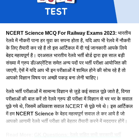
उत्तर मध्य
18383
पूर्वोत्तर
14118
पूर्वोत्तर सीमा
15705
NCERT Science MCQ For Railway Exams 2023:
भारतीय
उत्तर
38967
रेलवे में नौकरी पाना हर युवा का सपना होता है, यदि आप भी रेलवे में नौकरी
के लिए तैयारी कर रहे है तो इस आर्टिकल में दी गई जानकारी आपके लिये
उत्तर पश्चिमी
15207
वे कहती है कि उनके इस काम को लेकर कई लोग ताने सुनाते है लेकिन वे
बेहद महत्वपूर्ण है। दरअसल भारतीय रेलवे भर्ती बोर्ड द्वारा इस साल बड़ी
दक्षिण मध्य
16947
लोगों की बातों पर ध्यान नहीं देती है और अपना काम पूरे मन से करती है।
संख्या में ग्रुप डी/अप्रेंटिस समेत अन्य पदों पर भर्ती परीक्षा आयोजित की
नीलम मानती है कि महिलाओ को हर क्षेत्र में आना चाहिए। क्योंकि महिला
दक्षिण पूर्व मध्य
8025
जाएगी, ऐसें में यदि आप भी इन परीक्षाओं में शामिल होने की सोच रहे है तो
पुरुष से बेहतर काम कर सकती है।
आपको विज्ञान विषय पर अच्छी पकड़ बना लेनी चाहिए।
दक्षिण पूर्व
17661
दक्षिण
22357
रेलवे भर्ती परीक्षाओं में सामान्य विज्ञान से जुड़े कई सवाल पूछे जाते है, विगत
परीक्षाओं की बात करें तो रेलवे ग्रुप डी परीक्षा में विज्ञान से भर भर के सवाल
दक्षिण पश्चिम
6581
पूछे गये थे, जिसमें अधिकाश सवाल NCERT से पूछे गये थे। इस आर्टिकल
पश्चिम मध्य
11636
में हम
NCERT Science
के बेहद महत्वपूर्ण सवाल ले कर आये है जो
पश्चिम
30667
आपको आगामी रेलवे भर्ती परीक्षा की बेहतर तैयारी करने में मददगार होंगें।
कुल
298973
Read More:
GK Questions: रेलवे सहित सभी सरकारी भर्ती