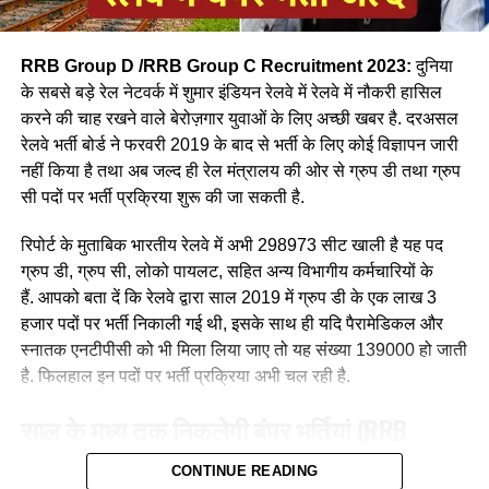
RRB Group D /RRB Group C Recruitment 2023:
दुनिया
के सबसे बड़े रेल नेटवर्क में शुमार इंडियन रेलवे में रेलवे में नौकरी हासिल
करने की चाह रखने वाले बेरोज़गार युवाओं के लिए अच्छी खबर है. दरअसल
रेलवे भर्ती बोर्ड ने फरवरी 2019 के बाद से भर्ती के लिए कोई विज्ञापन जारी
आपने अमूमन पुरुषों को ही रेल चलाते हुए देखा होगा लेकिन माथे पर लाल
नहीं किया है तथा अब जल्द ही रेल मंत्रालय की ओर से ग्रुप डी तथा ग्रुप
बिंदी, भरी हुई मांग और हाथ में लाल चूड़ी पहने हुए महिला लोकों पायलेट
सी पदों पर भर्ती प्रक्रिया शुरू की जा सकती है.
नीलम राथल रेल में सवार हजारों यात्रियों को सुरक्षित गंतव्य पहुंचाने की
जिम्मेदारी उठाती है, मालगाड़ी और पैसेंजर रेल चलाने वाली उत्तर-पश्चिमी
रिपोर्ट के मुताबिक भारतीय रेलवे में अभी 298973 सीट खाली है यह पद
रेलवे की सीनियर असिस्टेंट लोको पायलट नीलम बताती है कि जब वे
ग्रुप डी, ग्रुप सी, लोको पायलट, सहित अन्य विभागीय कर्मचारियों के
पेसीजर ट्रेन चलाती है तो कई लोग उन्हें देख कर हेरान रह जाते है कुछ
हैं. आपको बता दें कि रेलवे द्वारा साल 2019 में ग्रुप डी के एक लाख 3
लड़कीया उन्हे देखकर काफी खुश भी होती है कि एक महिला ट्रेन चल रही
हजार पदों पर भर्ती निकाली गई थी, इसके साथ ही यदि पैरामेडिकल और
है।
स्नातक एनटीपीसी को भी मिला लिया जाए तो यह संख्या 139000 हो जाती
है. फिलहाल इन पदों पर भर्ती प्रक्रिया अभी चल रही है.
साल के मध्य तक निकलेगी बंपर भर्तियां
(RRB
Recruitment 2023)
CONTINUE READING