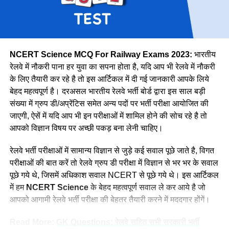
उत्तर मध्य
18383
पूर्वोत्तर
14118
पूर्वोत्तर सीमा
15705
NCERT Science MCQ For Railway Exams 2023:
भारतीय
उत्तर
38967
रेलवे में नौकरी पाना हर युवा का सपना होता है, यदि आप भी रेलवे में नौकरी
के लिए तैयारी कर रहे है तो इस आर्टिकल में दी गई जानकारी आपके लिये
उत्तर पश्चिमी
15207
वे कहती है कि उनके इस काम को लेकर कई लोग ताने सुनाते है लेकिन वे
बेहद महत्वपूर्ण है। दरअसल भारतीय रेलवे भर्ती बोर्ड द्वारा इस साल बड़ी
दक्षिण मध्य
16947
लोगों की बातों पर ध्यान नहीं देती है और अपना काम पूरे मन से करती है।
संख्या में ग्रुप डी/अप्रेंटिस समेत अन्य पदों पर भर्ती परीक्षा आयोजित की
नीलम मानती है कि महिलाओ को हर क्षेत्र में आना चाहिए। क्योंकि महिला
दक्षिण पूर्व मध्य
8025
जाएगी, ऐसें में यदि आप भी इन परीक्षाओं में शामिल होने की सोच रहे है तो
पुरुष से बेहतर काम कर सकती है।
आपको विज्ञान विषय पर अच्छी पकड़ बना लेनी चाहिए।
दक्षिण पूर्व
17661
दक्षिण
22357
रेलवे भर्ती परीक्षाओं में सामान्य विज्ञान से जुड़े कई सवाल पूछे जाते है, विगत
परीक्षाओं की बात करें तो रेलवे ग्रुप डी परीक्षा में विज्ञान से भर भर के सवाल
दक्षिण पश्चिम
6581
पूछे गये थे, जिसमें अधिकाश सवाल NCERT से पूछे गये थे। इस आर्टिकल
पश्चिम मध्य
11636
में हम
NCERT Science
के बेहद महत्वपूर्ण सवाल ले कर आये है जो
पश्चिम
30667
आपको आगामी रेलवे भर्ती परीक्षा की बेहतर तैयारी करने में मददगार होंगें।
कुल
298973
Read More:
GK Questions: रेलवे सहित सभी सरकारी भर्ती