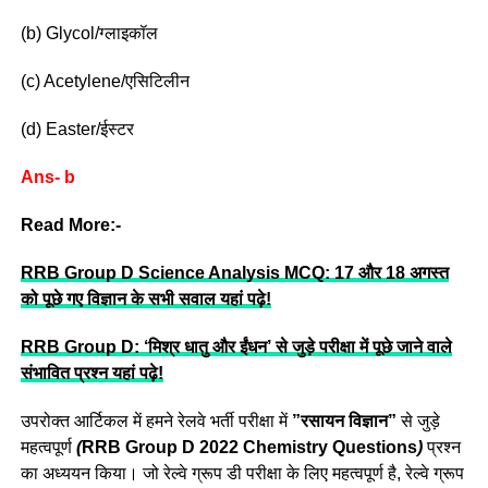
(b) Glycol/ग्लाइकॉल
(c) Acetylene/एसिटिलीन
(d) Easter/ईस्टर
Ans- b
Read More:-
RRB Group D Science Analysis MCQ: 17 और 18 अगस्त
को पूछे गए विज्ञान के सभी सवाल यहां पढ़े!
RRB Group D: ‘मिश्र धातु और ईंधन’ से जुड़े परीक्षा में पूछे जाने वाले
संभावित प्रश्न यहां पढ़े!
उपरोक्त आर्टिकल में हमने रेलवे भर्ती परीक्षा में
”रसायन विज्ञान”
से जुड़े
महत्वपूर्ण
(
RRB Group D 2022 Chemistry Questions
)
प्रश्न
का अध्ययन किया। जो रेल्वे ग्रूप डी परीक्षा के लिए महत्वपूर्ण है, रेल्वे ग्रूप