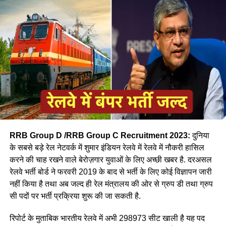
जॉब- नीलम
RRB Group D /RRB Group C Recruitment 2023:
दुनिया
के सबसे बड़े रेल नेटवर्क में शुमार इंडियन रेलवे में रेलवे में नौकरी हासिल
करने की चाह रखने वाले बेरोज़गार युवाओं के लिए अच्छी खबर है. दरअसल
रेलवे भर्ती बोर्ड ने फरवरी 2019 के बाद से भर्ती के लिए कोई विज्ञापन जारी
आपने अमूमन पुरुषों को ही रेल चलाते हुए देखा होगा लेकिन माथे पर लाल
नहीं किया है तथा अब जल्द ही रेल मंत्रालय की ओर से ग्रुप डी तथा ग्रुप
बिंदी, भरी हुई मांग और हाथ में लाल चूड़ी पहने हुए महिला लोकों पायलेट
सी पदों पर भर्ती प्रक्रिया शुरू की जा सकती है.
नीलम राथल रेल में सवार हजारों यात्रियों को सुरक्षित गंतव्य पहुंचाने की
जिम्मेदारी उठाती है, मालगाड़ी और पैसेंजर रेल चलाने वाली उत्तर-पश्चिमी
रिपोर्ट के मुताबिक भारतीय रेलवे में अभी 298973 सीट खाली है यह पद
रेलवे की सीनियर असिस्टेंट लोको पायलट नीलम बताती है कि जब वे