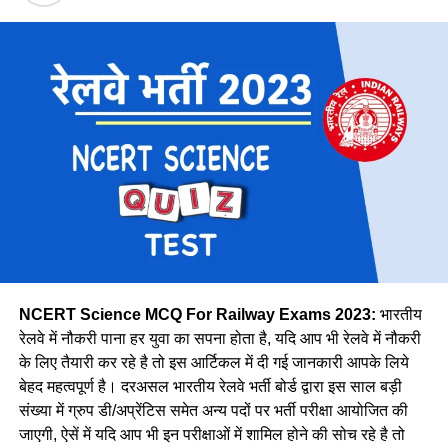
राथल की दो छोटी बेटियाँ है। वे बताती है कि घर और नौकरी का संतुलन
बनाना चुनौतीपूर्ण रहता है, फिर भी वे अपना संतुलन बखूबी तौर से निभाती
Region
Expected Vacancy
है।
मध्य
28606
पूर्व तट
8278
पूर्व मध्य
14439
पूर्व
30327
मेट्रो
1069
उत्तर मध्य
18383
पूर्वोत्तर
14118
पूर्वोत्तर सीमा
15705
NCERT Science MCQ For Railway Exams 2023:
भारतीय
उत्तर
38967
रेलवे में नौकरी पाना हर युवा का सपना होता है, यदि आप भी रेलवे में नौकरी
के लिए तैयारी कर रहे है तो इस आर्टिकल में दी गई जानकारी आपके लिये
उत्तर पश्चिमी
15207
वे कहती है कि उनके इस काम को लेकर कई लोग ताने सुनाते है लेकिन वे
बेहद महत्वपूर्ण है। दरअसल भारतीय रेलवे भर्ती बोर्ड द्वारा इस साल बड़ी
दक्षिण मध्य
16947
लोगों की बातों पर ध्यान नहीं देती है और अपना काम पूरे मन से करती है।
संख्या में ग्रुप डी/अप्रेंटिस समेत अन्य पदों पर भर्ती परीक्षा आयोजित की
नीलम मानती है कि महिलाओ को हर क्षेत्र में आना चाहिए। क्योंकि महिला
दक्षिण पूर्व मध्य
8025
जाएगी, ऐसें में यदि आप भी इन परीक्षाओं में शामिल होने की सोच रहे है तो