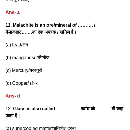
Ans- a
11. Malachite is an ore/mineral of ………. /
मैलाकाइट…….का एक अयस्क / खनिज है।
(a) lead/लेड
(b) manganese/मँगनीज
(c) Mercury/मरक्यूरी
(d) Copper/कॉपर
Ans- d
12. Glass is also called ……………./कांच को ……….भी कहा
जाता है।
(a) supercooled matter/अतिशीत द्रव्य