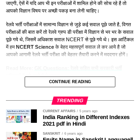
नीलम मानती है कि महिलाओ को हर क्षेत्र में आना चाहिए। क्योंकि महिला
दक्षिण पूर्व मध्य
8025
जाएगी, ऐसें में यदि आप भी इन परीक्षाओं में शामिल होने की सोच रहे है तो
पुरुष से बेहतर काम कर सकती है।
आपको विज्ञान विषय पर अच्छी पकड़ बना लेनी चाहिए।
दक्षिण पूर्व
17661
दक्षिण
22357
रेलवे भर्ती परीक्षाओं में सामान्य विज्ञान से जुड़े कई सवाल पूछे जाते है, विगत
परीक्षाओं की बात करें तो रेलवे ग्रुप डी परीक्षा में विज्ञान से भर भर के सवाल
दक्षिण पश्चिम
6581
पूछे गये थे, जिसमें अधिकाश सवाल NCERT से पूछे गये थे। इस आर्टिकल
पश्चिम मध्य
11636
में हम
NCERT Science
के बेहद महत्वपूर्ण सवाल ले कर आये है जो
पश्चिम
30667
आपको आगामी रेलवे भर्ती परीक्षा की बेहतर तैयारी करने में मददगार होंगें।
कुल
298973
Read More:
GK Questions: रेलवे सहित सभी सरकारी भर्ती
परीक्षाओं में पूछे जाते है ये सवाल
Indian Railway 2023 Recruitment:
CONTINUE READING
सामान्य विज्ञान के परीक्षा में पूछे जाने वाले महत्वपूर्ण
Frequently Asked Questions
प्रश्न—
NCERT Science Expected Questions
TRENDING
उत्तर पश्चिम रेलवे के सीपीआरओ कैप्टन शशिकिरण कहते हैं कि हमारा
साल 2023 में रेलवे ग्रुप डी पदों पर भर्ती कब निकलेगी?
For RRB Group D / Railway Apprentice Exam
प्रयास सदैव रहता है कि नीलम राथल जैसी महिलाओं के माध्यम से नारी
CURRENT AFFAIRS
5 years ago
भारतीय रेलवे भर्ती बोर्ड (आरआरबी) द्वारा अभी आधिकारिक तौर पर ग्रुप डी
India Ranking in Different Indexes
शक्ति के मुहीम को बढ़ावा मिल सके। महिलाये अपना कार्य बहुत ही धैर्य और
2023
भर्ती का ऐलान नहीं किया गया है, परंतु मीडिया रिपोर्ट के मुताबिक जून
2021 pdf in Hindi
लगाव से करती है जो कि पुरुषों से बेहतर रहता है।
2023 तक नई भर्तियों का नोटिफिकेशन जारी किया जा सकता है. अधिक
1. Which gas is used for the manufacture of bleaching
SANSKRIT
6 years ago
जानकारी के लिए आधिकारिक वेबसाइट indianrailways.gov.in विजिट
Fruits Name in Sanskrit Language||