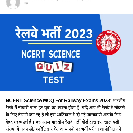
नीलम के बारे मे आपको बात कि वे राजस्थान कोटा की रहनी वाली है, नीलम
जानें किस जोन में कितने पद पर होगी भर्ती
By
राथल की दो छोटी बेटियाँ है। वे बताती है कि घर और नौकरी का संतुलन
बनाना चुनौतीपूर्ण रहता है, फिर भी वे अपना संतुलन बखूबी तौर से निभाती
Region
Expected Vacancy
है।
मध्य
28606
पूर्व तट
8278
पूर्व मध्य
14439
पूर्व
30327
मेट्रो
1069
उत्तर मध्य
18383
पूर्वोत्तर
14118
पूर्वोत्तर सीमा
15705
NCERT Science MCQ For Railway Exams 2023:
भारतीय
उत्तर
38967
रेलवे में नौकरी पाना हर युवा का सपना होता है, यदि आप भी रेलवे में नौकरी
के लिए तैयारी कर रहे है तो इस आर्टिकल में दी गई जानकारी आपके लिये
उत्तर पश्चिमी
15207
वे कहती है कि उनके इस काम को लेकर कई लोग ताने सुनाते है लेकिन वे
बेहद महत्वपूर्ण है। दरअसल भारतीय रेलवे भर्ती बोर्ड द्वारा इस साल बड़ी
दक्षिण मध्य
16947
लोगों की बातों पर ध्यान नहीं देती है और अपना काम पूरे मन से करती है।
संख्या में ग्रुप डी/अप्रेंटिस समेत अन्य पदों पर भर्ती परीक्षा आयोजित की