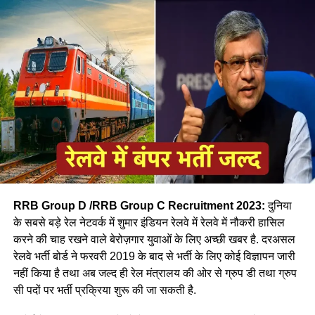
जॉब- नीलम
RRB Group D /RRB Group C Recruitment 2023:
दुनिया
के सबसे बड़े रेल नेटवर्क में शुमार इंडियन रेलवे में रेलवे में नौकरी हासिल
करने की चाह रखने वाले बेरोज़गार युवाओं के लिए अच्छी खबर है. दरअसल
रेलवे भर्ती बोर्ड ने फरवरी 2019 के बाद से भर्ती के लिए कोई विज्ञापन जारी
आपने अमूमन पुरुषों को ही रेल चलाते हुए देखा होगा लेकिन माथे पर लाल
नहीं किया है तथा अब जल्द ही रेल मंत्रालय की ओर से ग्रुप डी तथा ग्रुप
बिंदी, भरी हुई मांग और हाथ में लाल चूड़ी पहने हुए महिला लोकों पायलेट
सी पदों पर भर्ती प्रक्रिया शुरू की जा सकती है.
नीलम राथल रेल में सवार हजारों यात्रियों को सुरक्षित गंतव्य पहुंचाने की
जिम्मेदारी उठाती है, मालगाड़ी और पैसेंजर रेल चलाने वाली उत्तर-पश्चिमी