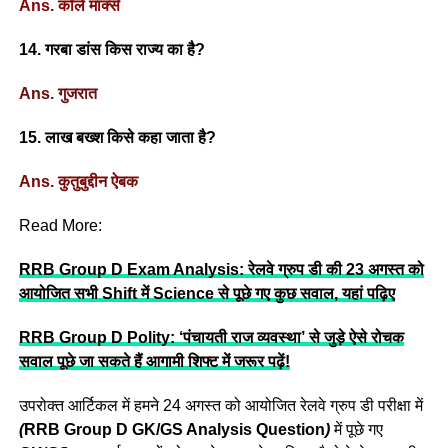
Ans. कॉर्ल मार्क्स
14. गरबा डांस किस राज्य का है?
Ans. गुजरात
15. लाख बख्श किसे कहा जाता है?
Ans. कुतुबुद्दीन ऐबक
Read More:
RRB Group D Exam Analysis: रेलवे ग्रुप डी की 23 अगस्त को
आयोजित सभी Shift में Science से पूछे गए कुछ सवाल, यहां पढ़िए
RRB Group D Polity: ‘पंचायती राज व्यवस्था’ से जुड़े ऐसे रोचक
सवाल पूछे जा सकते हैं आगामी शिफ्ट में जरूर पढ़ें!
उपरोक्त आर्टिकल में हमने 24 अगस्त को आयोजित रेलवे ग्रुप डी परीक्षा में
(
RRB Group D GK/GS Analysis Question
)
में पूछे गए