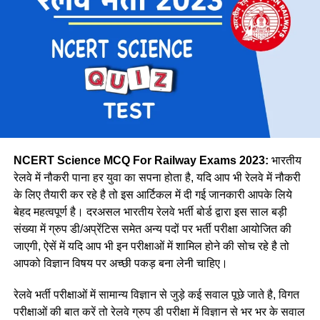
पूर्व तट
8278
पूर्व मध्य
14439
पूर्व
30327
मेट्रो
1069
उत्तर मध्य
18383
पूर्वोत्तर
14118
पूर्वोत्तर सीमा
15705
NCERT Science MCQ For Railway Exams 2023:
भारतीय
उत्तर
38967
रेलवे में नौकरी पाना हर युवा का सपना होता है, यदि आप भी रेलवे में नौकरी
के लिए तैयारी कर रहे है तो इस आर्टिकल में दी गई जानकारी आपके लिये
उत्तर पश्चिमी
15207
वे कहती है कि उनके इस काम को लेकर कई लोग ताने सुनाते है लेकिन वे
बेहद महत्वपूर्ण है। दरअसल भारतीय रेलवे भर्ती बोर्ड द्वारा इस साल बड़ी
दक्षिण मध्य
16947
लोगों की बातों पर ध्यान नहीं देती है और अपना काम पूरे मन से करती है।
संख्या में ग्रुप डी/अप्रेंटिस समेत अन्य पदों पर भर्ती परीक्षा आयोजित की
नीलम मानती है कि महिलाओ को हर क्षेत्र में आना चाहिए। क्योंकि महिला
दक्षिण पूर्व मध्य
8025
जाएगी, ऐसें में यदि आप भी इन परीक्षाओं में शामिल होने की सोच रहे है तो
पुरुष से बेहतर काम कर सकती है।
आपको विज्ञान विषय पर अच्छी पकड़ बना लेनी चाहिए।
दक्षिण पूर्व
17661
दक्षिण
22357
रेलवे भर्ती परीक्षाओं में सामान्य विज्ञान से जुड़े कई सवाल पूछे जाते है, विगत
परीक्षाओं की बात करें तो रेलवे ग्रुप डी परीक्षा में विज्ञान से भर भर के सवाल
दक्षिण पश्चिम
6581