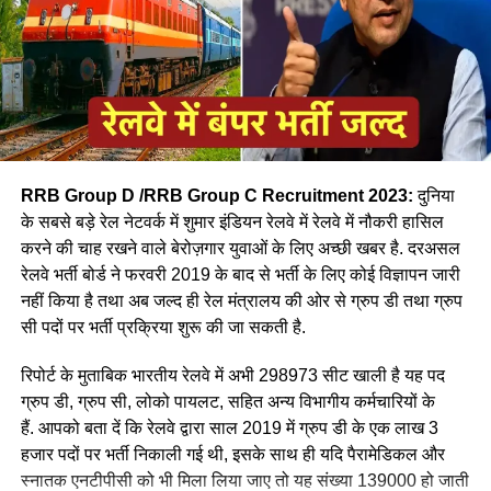
RRB Group D /RRB Group C Recruitment 2023:
दुनिया
के सबसे बड़े रेल नेटवर्क में शुमार इंडियन रेलवे में रेलवे में नौकरी हासिल
करने की चाह रखने वाले बेरोज़गार युवाओं के लिए अच्छी खबर है. दरअसल
रेलवे भर्ती बोर्ड ने फरवरी 2019 के बाद से भर्ती के लिए कोई विज्ञापन जारी
आपने अमूमन पुरुषों को ही रेल चलाते हुए देखा होगा लेकिन माथे पर लाल
नहीं किया है तथा अब जल्द ही रेल मंत्रालय की ओर से ग्रुप डी तथा ग्रुप
बिंदी, भरी हुई मांग और हाथ में लाल चूड़ी पहने हुए महिला लोकों पायलेट
सी पदों पर भर्ती प्रक्रिया शुरू की जा सकती है.
नीलम राथल रेल में सवार हजारों यात्रियों को सुरक्षित गंतव्य पहुंचाने की
जिम्मेदारी उठाती है, मालगाड़ी और पैसेंजर रेल चलाने वाली उत्तर-पश्चिमी
रिपोर्ट के मुताबिक भारतीय रेलवे में अभी 298973 सीट खाली है यह पद
रेलवे की सीनियर असिस्टेंट लोको पायलट नीलम बताती है कि जब वे
ग्रुप डी, ग्रुप सी, लोको पायलट, सहित अन्य विभागीय कर्मचारियों के
पेसीजर ट्रेन चलाती है तो कई लोग उन्हें देख कर हेरान रह जाते है कुछ
हैं. आपको बता दें कि रेलवे द्वारा साल 2019 में ग्रुप डी के एक लाख 3
लड़कीया उन्हे देखकर काफी खुश भी होती है कि एक महिला ट्रेन चल रही
हजार पदों पर भर्ती निकाली गई थी, इसके साथ ही यदि पैरामेडिकल और
है।
स्नातक एनटीपीसी को भी मिला लिया जाए तो यह संख्या 139000 हो जाती