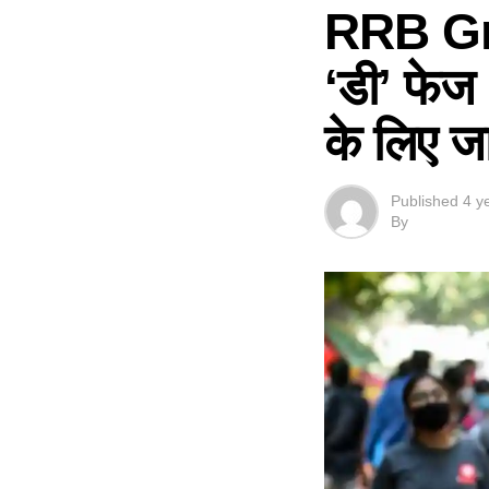
RRB Gr
‘डी’ फेज 
के लिए जा
Published
4 y
By