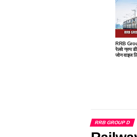
RRB Grou
रेलवे ग्रुप 
जोन वाइज लिं
RRB GROUP D