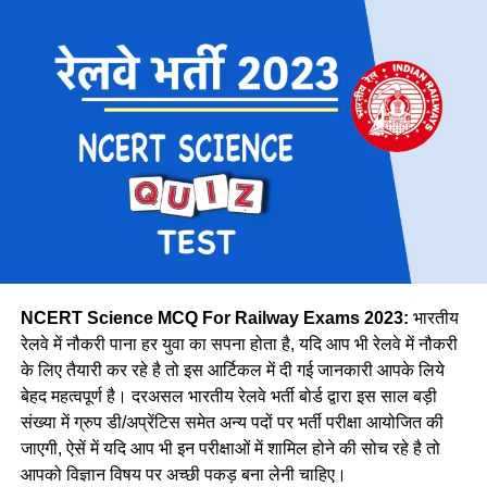
बनाना चुनौतीपूर्ण रहता है, फिर भी वे अपना संतुलन बखूबी तौर से निभाती
Region
Expected Vacancy
है।
मध्य
28606
पूर्व तट
8278
पूर्व मध्य
14439
पूर्व
30327
मेट्रो
1069
उत्तर मध्य
18383
पूर्वोत्तर
14118
पूर्वोत्तर सीमा
15705
NCERT Science MCQ For Railway Exams 2023:
भारतीय
उत्तर
38967
रेलवे में नौकरी पाना हर युवा का सपना होता है, यदि आप भी रेलवे में नौकरी
के लिए तैयारी कर रहे है तो इस आर्टिकल में दी गई जानकारी आपके लिये
उत्तर पश्चिमी
15207
वे कहती है कि उनके इस काम को लेकर कई लोग ताने सुनाते है लेकिन वे
बेहद महत्वपूर्ण है। दरअसल भारतीय रेलवे भर्ती बोर्ड द्वारा इस साल बड़ी
दक्षिण मध्य
16947
लोगों की बातों पर ध्यान नहीं देती है और अपना काम पूरे मन से करती है।
संख्या में ग्रुप डी/अप्रेंटिस समेत अन्य पदों पर भर्ती परीक्षा आयोजित की
नीलम मानती है कि महिलाओ को हर क्षेत्र में आना चाहिए। क्योंकि महिला
दक्षिण पूर्व मध्य
8025
जाएगी, ऐसें में यदि आप भी इन परीक्षाओं में शामिल होने की सोच रहे है तो
पुरुष से बेहतर काम कर सकती है।
आपको विज्ञान विषय पर अच्छी पकड़ बना लेनी चाहिए।
दक्षिण पूर्व
17661