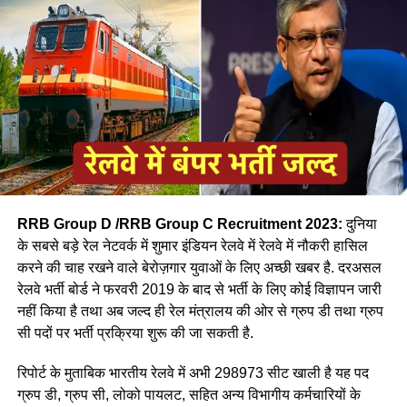
RRB Group D /RRB Group C Recruitment 2023:
दुनिया
के सबसे बड़े रेल नेटवर्क में शुमार इंडियन रेलवे में रेलवे में नौकरी हासिल
करने की चाह रखने वाले बेरोज़गार युवाओं के लिए अच्छी खबर है. दरअसल
रेलवे भर्ती बोर्ड ने फरवरी 2019 के बाद से भर्ती के लिए कोई विज्ञापन जारी
आपने अमूमन पुरुषों को ही रेल चलाते हुए देखा होगा लेकिन माथे पर लाल
नहीं किया है तथा अब जल्द ही रेल मंत्रालय की ओर से ग्रुप डी तथा ग्रुप
बिंदी, भरी हुई मांग और हाथ में लाल चूड़ी पहने हुए महिला लोकों पायलेट
सी पदों पर भर्ती प्रक्रिया शुरू की जा सकती है.
नीलम राथल रेल में सवार हजारों यात्रियों को सुरक्षित गंतव्य पहुंचाने की
जिम्मेदारी उठाती है, मालगाड़ी और पैसेंजर रेल चलाने वाली उत्तर-पश्चिमी
रिपोर्ट के मुताबिक भारतीय रेलवे में अभी 298973 सीट खाली है यह पद
रेलवे की सीनियर असिस्टेंट लोको पायलट नीलम बताती है कि जब वे
ग्रुप डी, ग्रुप सी, लोको पायलट, सहित अन्य विभागीय कर्मचारियों के
पेसीजर ट्रेन चलाती है तो कई लोग उन्हें देख कर हेरान रह जाते है कुछ