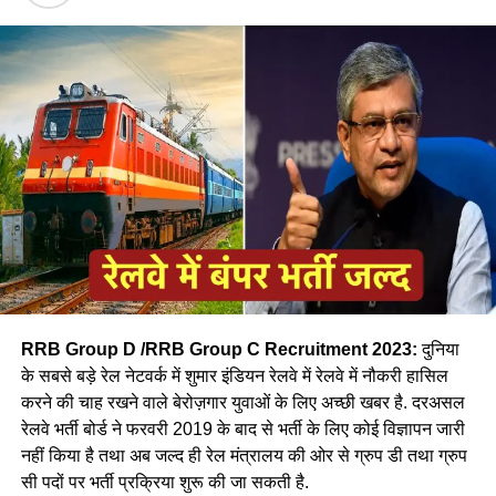
बहुत कम महिलायें ही करती है रेलवे लोकों पायलट की
जॉब- नीलम
RRB Group D /RRB Group C Recruitment 2023:
दुनिया
के सबसे बड़े रेल नेटवर्क में शुमार इंडियन रेलवे में रेलवे में नौकरी हासिल
करने की चाह रखने वाले बेरोज़गार युवाओं के लिए अच्छी खबर है. दरअसल
रेलवे भर्ती बोर्ड ने फरवरी 2019 के बाद से भर्ती के लिए कोई विज्ञापन जारी
आपने अमूमन पुरुषों को ही रेल चलाते हुए देखा होगा लेकिन माथे पर लाल
नहीं किया है तथा अब जल्द ही रेल मंत्रालय की ओर से ग्रुप डी तथा ग्रुप
बिंदी, भरी हुई मांग और हाथ में लाल चूड़ी पहने हुए महिला लोकों पायलेट
सी पदों पर भर्ती प्रक्रिया शुरू की जा सकती है.
नीलम राथल रेल में सवार हजारों यात्रियों को सुरक्षित गंतव्य पहुंचाने की