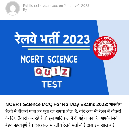
Published
4 years ago
on
January 6, 2023
नीलम के बारे मे आपको बात कि वे राजस्थान कोटा की रहनी वाली है, नीलम
जानें किस जोन में कितने पद पर होगी भर्ती
By
राथल की दो छोटी बेटियाँ है। वे बताती है कि घर और नौकरी का संतुलन
बनाना चुनौतीपूर्ण रहता है, फिर भी वे अपना संतुलन बखूबी तौर से निभाती
Region
Expected Vacancy
है।
मध्य
28606
पूर्व तट
8278
पूर्व मध्य
14439
पूर्व
30327
मेट्रो
1069
उत्तर मध्य
18383
पूर्वोत्तर
14118
पूर्वोत्तर सीमा
15705
NCERT Science MCQ For Railway Exams 2023:
भारतीय
उत्तर
38967
रेलवे में नौकरी पाना हर युवा का सपना होता है, यदि आप भी रेलवे में नौकरी
के लिए तैयारी कर रहे है तो इस आर्टिकल में दी गई जानकारी आपके लिये
उत्तर पश्चिमी
15207
वे कहती है कि उनके इस काम को लेकर कई लोग ताने सुनाते है लेकिन वे
बेहद महत्वपूर्ण है। दरअसल भारतीय रेलवे भर्ती बोर्ड द्वारा इस साल बड़ी
दक्षिण मध्य
16947