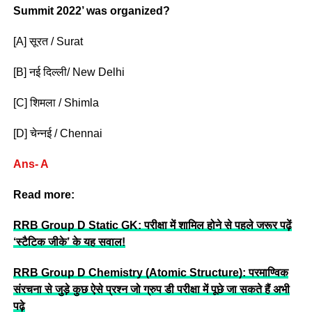
Summit 2022’ was organized?
[A] सूरत / Surat
[B] नई दिल्ली/ New Delhi
[C] शिमला / Shimla
[D] चेन्नई / Chennai
Ans- A
Read more:
RRB Group D Static GK: परीक्षा में शामिल होने से पहले जरूर पढ़ें
‘स्टैटिक जीके’ के यह सवाल!
RRB Group D Chemistry (Atomic Structure): परमाण्विक
संरचना से जुड़े कुछ ऐसे प्रश्न जो ग्रुप डी परीक्षा में पूछे जा सकते हैं अभी
पढ़े