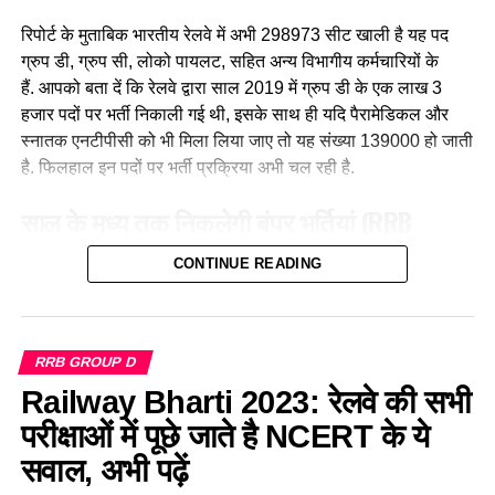
जिम्मेदारी उठाती है, मालगाड़ी और पैसेंजर रेल चलाने वाली उत्तर-पश्चिमी
रिपोर्ट के मुताबिक भारतीय रेलवे में अभी 298973 सीट खाली है यह पद
रेलवे की सीनियर असिस्टेंट लोको पायलट नीलम बताती है कि जब वे
ग्रुप डी, ग्रुप सी, लोको पायलट, सहित अन्य विभागीय कर्मचारियों के
पेसीजर ट्रेन चलाती है तो कई लोग उन्हें देख कर हेरान रह जाते है कुछ
हैं. आपको बता दें कि रेलवे द्वारा साल 2019 में ग्रुप डी के एक लाख 3
लड़कीया उन्हे देखकर काफी खुश भी होती है कि एक महिला ट्रेन चल रही
हजार पदों पर भर्ती निकाली गई थी, इसके साथ ही यदि पैरामेडिकल और
है।
स्नातक एनटीपीसी को भी मिला लिया जाए तो यह संख्या 139000 हो जाती
है. फिलहाल इन पदों पर भर्ती प्रक्रिया अभी चल रही है.
साल के मध्य तक निकलेगी बंपर भर्तियां
(RRB
Recruitment 2023)
CONTINUE READING
लाइव हिंदुस्तान मीडिया
रिपोर्ट के मुताबिक, भारतीय रेल मंत्रालय द्वारा देश
के सभी 21 आरआरबी से उनके जोन में रिक्त भर्तियों की जानकारी मांगी गई
है. रेलवे के आधिकारिक सूत्रों के मुताबिक साल 2023 के मध्य तक लगभग
RRB GROUP D
डेढ़ लाख नई भर्तियां निकाली जा सकती हैं. जिसमें ग्रुप डी तथा ग्रुप सी
Railway Bharti 2023: रेलवे की सभी
पदों की संख्या सबसे अधिक होगी, इसके साथ ही रेलवे “ग्रुप ए और बी” के
परीक्षाओं में पूछे जाते है NCERT के ये
खाली पदों पर भी भर्ती करने का विचार कर रहा है. इन पदों पर भर्ती
यूपीएससी परीक्षा के माध्यम से की जाएगी। आपको बता दें कि ग्रुप ए और
सवाल, अभी पढ़ें
नीलम राथल की दो छोटी बेटियाँ भी है
बी में साल 2020 के बाद कोई बड़ी भर्ती नहीं निकाली गई है.