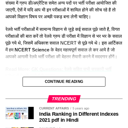
लोगों की बातों पर ध्यान नहीं देती है और अपना काम पूरे मन से करती है।
संख्या में ग्रुप डी/अप्रेंटिस समेत अन्य पदों पर भर्ती परीक्षा आयोजित की
नीलम मानती है कि महिलाओ को हर क्षेत्र में आना चाहिए। क्योंकि महिला
दक्षिण पूर्व मध्य
8025
जाएगी, ऐसें में यदि आप भी इन परीक्षाओं में शामिल होने की सोच रहे है तो
पुरुष से बेहतर काम कर सकती है।
आपको विज्ञान विषय पर अच्छी पकड़ बना लेनी चाहिए।
दक्षिण पूर्व
17661
दक्षिण
22357
रेलवे भर्ती परीक्षाओं में सामान्य विज्ञान से जुड़े कई सवाल पूछे जाते है, विगत
परीक्षाओं की बात करें तो रेलवे ग्रुप डी परीक्षा में विज्ञान से भर भर के सवाल
दक्षिण पश्चिम
6581
पूछे गये थे, जिसमें अधिकाश सवाल NCERT से पूछे गये थे। इस आर्टिकल
पश्चिम मध्य
11636
में हम
NCERT Science
के बेहद महत्वपूर्ण सवाल ले कर आये है जो
पश्चिम
30667
आपको आगामी रेलवे भर्ती परीक्षा की बेहतर तैयारी करने में मददगार होंगें।
कुल
298973
Read More:
GK Questions: रेलवे सहित सभी सरकारी भर्ती
परीक्षाओं में पूछे जाते है ये सवाल
Indian Railway 2023 Recruitment:
CONTINUE READING
सामान्य विज्ञान के परीक्षा में पूछे जाने वाले महत्वपूर्ण
Frequently Asked Questions
प्रश्न—
NCERT Science Expected Questions
TRENDING
उत्तर पश्चिम रेलवे के सीपीआरओ कैप्टन शशिकिरण कहते हैं कि हमारा
साल 2023 में रेलवे ग्रुप डी पदों पर भर्ती कब निकलेगी?
For RRB Group D / Railway Apprentice Exam
प्रयास सदैव रहता है कि नीलम राथल जैसी महिलाओं के माध्यम से नारी
CURRENT AFFAIRS
5 years ago
भारतीय रेलवे भर्ती बोर्ड (आरआरबी) द्वारा अभी आधिकारिक तौर पर ग्रुप डी
India Ranking in Different Indexes
शक्ति के मुहीम को बढ़ावा मिल सके। महिलाये अपना कार्य बहुत ही धैर्य और
2023
भर्ती का ऐलान नहीं किया गया है, परंतु मीडिया रिपोर्ट के मुताबिक जून
2021 pdf in Hindi
लगाव से करती है जो कि पुरुषों से बेहतर रहता है।
2023 तक नई भर्तियों का नोटिफिकेशन जारी किया जा सकता है. अधिक